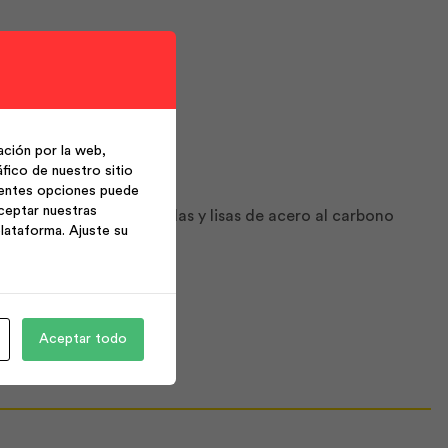
ción por la web,
fico de nuestro sitio
ientes opciones puede
ceptar nuestras
nicas: Varillas corrugadas y lisas de acero al carbono
lataforma. Ajuste su
Aceptar todo