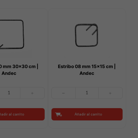
10 mm 30×30 cm |
Estribo 08 mm 15×15 cm |
Andec
Andec
Estribo
08
mm
15x15
adir al carrito
Añadir al carrito
cm
|
Andec
cantidad