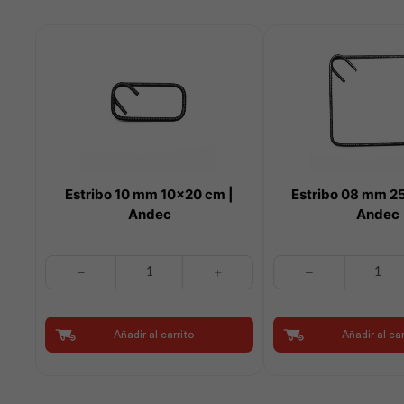
Estribo 10 mm 10×20 cm |
Estribo 08 mm 2
Andec
Andec
Estribo
Estribo
10
08
mm
mm
10x20
25x25
Añadir al carrito
Añadir al car
cm
cm
|
|
Andec
Andec
cantidad
cantidad