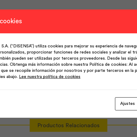
d y seguridad que el acero común.
 cookies
hormigón armado.
(“DISENSA”) utiliza cookies para mejorar su experiencia de navega
sonalizados, proporcionar funciones de redes sociales y analizar el trá
mbién pueden ser utilizadas por terceros proveedores. Desde las sigu
cias. Obtenga más información sobre nuestra Política de cookies: Al a
ransversales. Laminada en caliente y termotratada. Normas Téc
que se recopile información por nosotros y por parte terceros en la p
 para hormigón armado.
ies abajo.
Lee nuestra política de cookies
Ajustes
Productos Relacionados