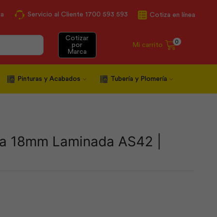
ca
Servicio al Cliente 1700 593 593
Cotiza en línea
Cotizar
0
Mi carrito
por
Marca
Pinturas y Acabados
Tubería y Plomería
ada 18mm Laminada AS42 |