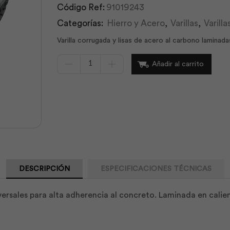
Código Ref:
91019243
Categorías:
Hierro y Acero
,
Varillas
,
Varill
Varilla corrugada y lisas de acero al carbono laminad
Varilla
Añadir al carrito
Figurada
Corrugada
18mm
Laminada
AS42
|
Adelca
cantidad
DESCRIPCIÓN
ESPECIFICACIONES TÉCNICAS
sversales para alta adherencia al concreto. Laminada en calie