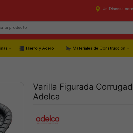
Un Disensa cer
Search
input
inas
Hierro y Acero
Materiales de Construcción
Varilla Figurada Corrug
Adelca