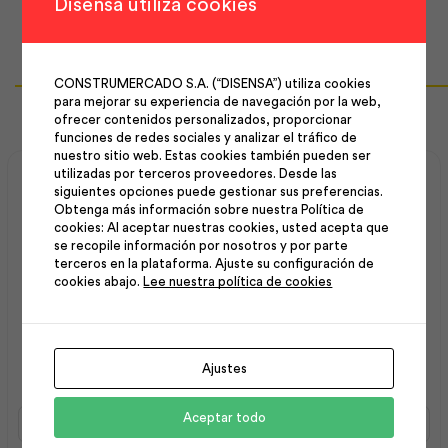
Disensa utiliza cookies
CONSTRUMERCADO S.A. (“DISENSA”) utiliza cookies
Productos Relacionados
para mejorar su experiencia de navegación por la web,
ofrecer contenidos personalizados, proporcionar
funciones de redes sociales y analizar el tráfico de
nuestro sitio web. Estas cookies también pueden ser
utilizadas por terceros proveedores. Desde las
siguientes opciones puede gestionar sus preferencias.
Obtenga más información sobre nuestra Política de
cookies: Al aceptar nuestras cookies, usted acepta que
se recopile información por nosotros y por parte
terceros en la plataforma. Ajuste su configuración de
cookies abajo.
Lee nuestra política de cookies
Estribo 08 mm 15×15 cm
Estribo 08 mm 15×35 cm |
G5 | Adelca
Andec
Ajustes
Estribo
Estribo
Aceptar todo
08
08