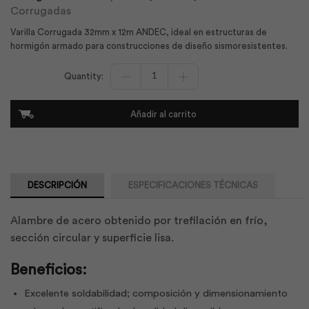
Corrugadas
Varilla Corrugada 32mm x 12m ANDEC, ideal en estructuras de
hormigón armado para construcciones de diseño sismoresistentes.
Varilla
Corrugada
32mm
x
Añadir al carrito
12m
|
Andec
cantidad
DESCRIPCIÓN
ESPECIFICACIONES TÉCNICAS
Alambre de acero obtenido por trefilación en frío,
sección circular y superficie lisa.
Beneficios:
Excelente soldabilidad; composición y dimensionamiento