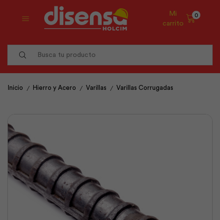
Mi
0
carrito
Search
input
/
/
/
Inicio
Hierro y Acero
Varillas
Varillas Corrugadas