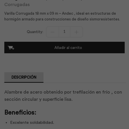
Corrugadas
Varilla Corrugada 18 mm x 09 m – Andec , ideal en estructuras de
hormigón armado para construcciones de diseño sismoresistentes.
Varilla
Corrugada
18mm
x
Añadir al carrito
09m
|
Andec
cantidad
DESCRIPCIÓN
Alambre de acero obtenido por trefilación en frío , con
sección circular y superficie lisa.
Beneficios:
Excelente soldabilidad.