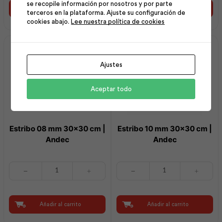
se recopile información por nosotros y por parte
cm
cm
Añadir al carrito
Añadir al carrito
terceros en la plataforma. Ajuste su configuración de
G5
G5
cookies abajo.
Lee nuestra política de cookies
|
|
Adelca
Adelca
cantidad
cantidad
Ajustes
Aceptar todo
Estribo 08 mm 30×30 cm |
Estribo 10 mm 30×30 cm |
Andec
Andec
Estribo
Estribo
08
10
mm
mm
30x30
30x30
cm
cm
Añadir al carrito
Añadir al carrito
|
|