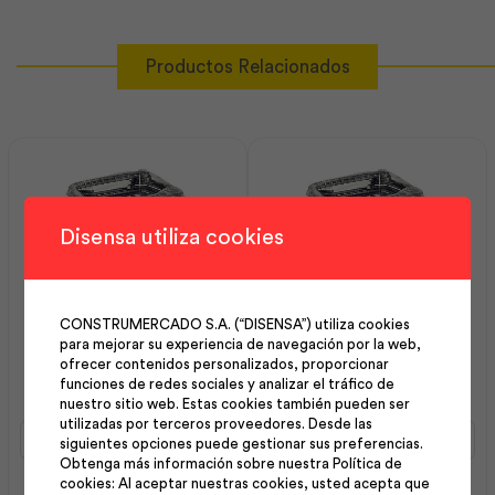
Productos Relacionados
Disensa utiliza cookies
CONSTRUMERCADO S.A. (“DISENSA”) utiliza cookies
Estribo 08 mm 10X15 cm
Estribo 08 mm 15×15 cm
para mejorar su experiencia de navegación por la web,
ofrecer contenidos personalizados, proporcionar
G5 | Adelca
G5 | Adelca
funciones de redes sociales y analizar el tráfico de
nuestro sitio web. Estas cookies también pueden ser
utilizadas por terceros proveedores. Desde las
Estribo
Estribo
siguientes opciones puede gestionar sus preferencias.
08
08
Obtenga más información sobre nuestra Política de
mm
mm
cookies: Al aceptar nuestras cookies, usted acepta que
10X15
15x15