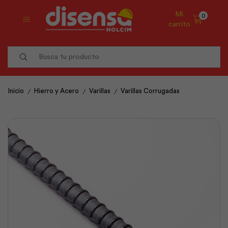
Mi
0
carrito
Search
input
/
/
/
Inicio
Hierro y Acero
Varillas
Varillas Corrugadas