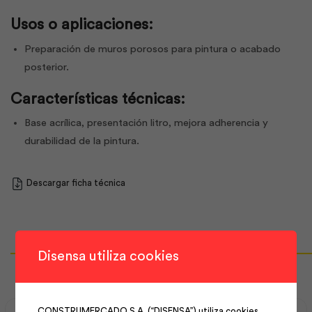
Usos o aplicaciones:
Preparación de muros porosos para pintura o acabado
posterior.
Características técnicas:
Base acrílica, presentación litro, mejora adherencia y
durabilidad de la pintura.
Descargar ficha técnica
Productos Relacionados
Disensa utiliza cookies
CONSTRUMERCADO S.A. (“DISENSA”) utiliza cookies