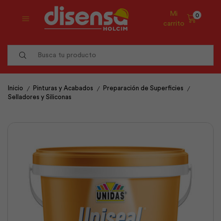
Mi
0
carrito
Search
input
/
/
/
Inicio
Pinturas y Acabados
Preparación de Superficies
Selladores y Siliconas