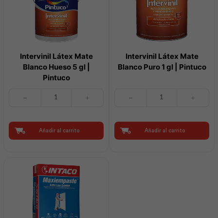
Intervinil Látex Mate
Intervinil Látex Mate
Blanco Hueso 5 gl |
Blanco Puro 1 gl | Pintuco
Pintuco
Intervinil
Intervinil
Látex
Látex
Mate
Mate
Blanco
Blanco
Hueso
Puro
Añadir al carrito
Añadir al carrito
5
1
gl
gl
|
|
Pintuco
Pintuco
cantidad
cantidad