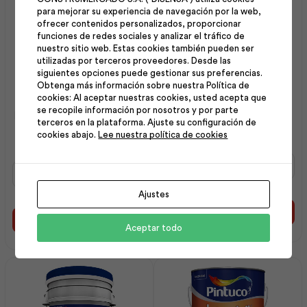
para mejorar su experiencia de navegación por la web,
ofrecer contenidos personalizados, proporcionar
funciones de redes sociales y analizar el tráfico de
nuestro sitio web. Estas cookies también pueden ser
utilizadas por terceros proveedores. Desde las
siguientes opciones puede gestionar sus preferencias.
Obtenga más información sobre nuestra Política de
cookies: Al aceptar nuestras cookies, usted acepta que
Blanqueador Cementicio
se recopile información por nosotros y por parte
Intervinil Látex Mate Base
20kg | Intaco
terceros en la plataforma. Ajuste su configuración de
Tint 1 gl | Pintuco
cookies abajo.
Lee nuestra política de cookies
Blanqueador
Intervinil
Cementicio
Látex
20kg
Mate
Ajustes
|
Base
Intaco
Añadir al carrito
Tint
Añadir al carrito
cantidad
Aceptar todo
1
gl
|
Pintuco
cantidad