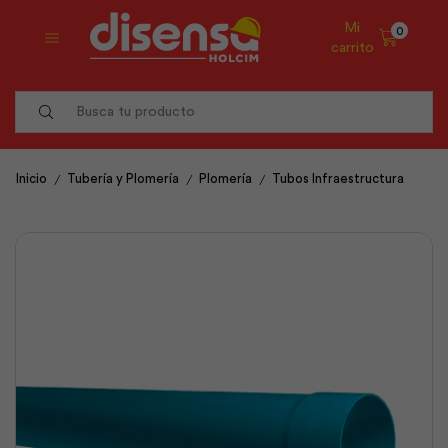
Mi
0
carrito
Search
input
/
/
/
Inicio
Tubería y Plomería
Plomería
Tubos Infraestructura