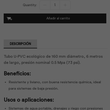
Tubo
U-
Pvc
Ec
Añadir al carrito
160mmx6m
0.50Mpa73Psi
|
Tupasa
cantidad
DESCRIPCIÓN
Tubo U-PVC ecológico de 160 mm diámetro, 6 metros
de largo, presión nominal 0.5 Mpa (73 psi).
Beneficios:
Resistente y liviano, con buena resistencia química, ideal
para sistemas de baja presión.
Usos o aplicaciones:
Sistemas de agua potable, drenajes y riego con presiones