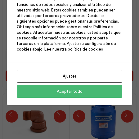
funciones de redes sociales y analizar el tráfico de
nuestro sitio web. Estas cookies también pueden ser
utilizadas por terceros proveedores. Desde las
siguientes opciones puede gestionar sus preferencias.
Obtenga más información sobre nuestra Política de
Kalipega 0500 Cc |
Kalipega 0250 Cc |
cookies: Al aceptar nuestras cookies, usted acepta que
Plastigama
Plastigama
se recopile información por nosotros y por parte
terceros en la plataforma. Ajuste su configuración de
cookies abajo.
Lee nuestra política de cookies
Kalipega
Kalipega
0500
0250
Cc
Cc
|
|
Plastigama
Plastigama
Ajustes
Añadir al carrito
Añadir al carrito
cantidad
cantidad
Aceptar todo