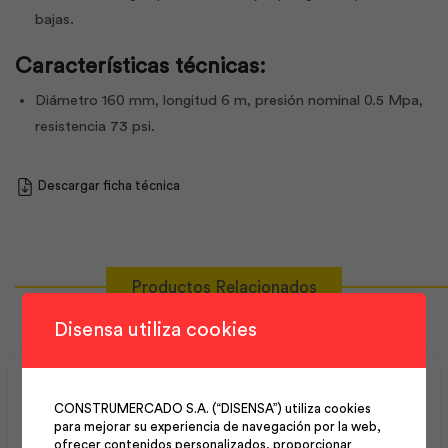
bajas.
Características técnicas:
Diámetro 160 mm, longitud 6 m, presión nominal 0.5 Mpa,
resistencia 73 psi.
Descargar ficha técnica
Productos Relacionados
Disensa utiliza cookies
CONSTRUMERCADO S.A. (“DISENSA”) utiliza cookies
para mejorar su experiencia de navegación por la web,
ofrecer contenidos personalizados, proporcionar