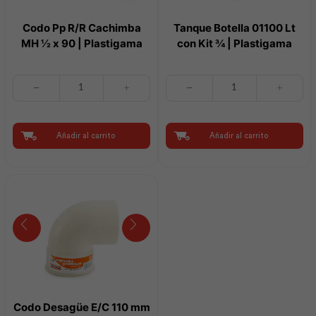
Codo Pp R/R Cachimba
Tanque Botella 01100 Lt
MH ½ x 90 | Plastigama
con Kit ¾ | Plastigama
Codo
Tanque
Pp
Botella
R/R
01100
Cachimba
Lt
MH
con
Añadir al carrito
Añadir al carrito
½
Kit
x
¾
90
|
|
Plastigama
Plastigama
cantidad
cantidad
Codo Desagüe E/C 110 mm