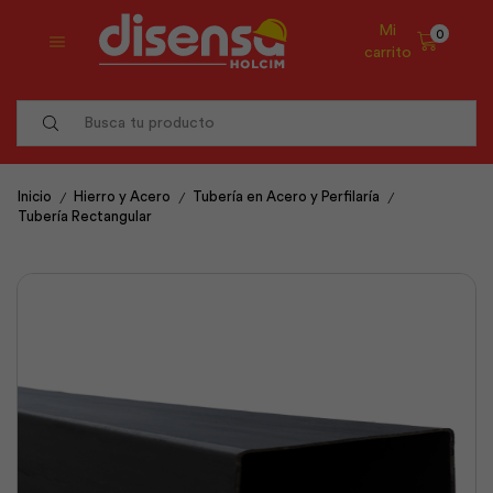
Mi
0
carrito
Search
input
/
/
/
Inicio
Hierro y Acero
Tubería en Acero y Perfilaría
Tubería Rectangular