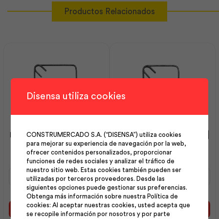
Productos Relacionados
Disensa utiliza cookies
Estribo 08 mm 20×25 cm |
Estribo 08 mm 20×20 cm |
CONSTRUMERCADO S.A. (“DISENSA”) utiliza cookies
para mejorar su experiencia de navegación por la web,
Andec
Andec
ofrecer contenidos personalizados, proporcionar
funciones de redes sociales y analizar el tráfico de
nuestro sitio web. Estas cookies también pueden ser
Estribo
Estribo
utilizadas por terceros proveedores. Desde las
08
08
siguientes opciones puede gestionar sus preferencias.
mm
mm
Obtenga más información sobre nuestra Política de
20x25
20x20
cookies: Al aceptar nuestras cookies, usted acepta que
cm
cm
Añadir al carrito
Añadir al carrito
se recopile información por nosotros y por parte
|
|