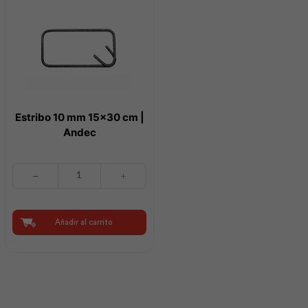
Estribo 10 mm 15×30 cm |
Andec
Estribo
10
mm
15x30
cm
Añadir al carrito
|
Andec
cantidad