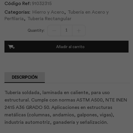
Código Ref:
91032315
Categorías:
Hierro y Acero
,
Tubería en Acero y
Perfilaría
,
Tubería Rectangular
Tubo
Rectangular
Negro
Estructural
Añadir al carrito
100x050x3.00
|
Adelca
cantidad
DESCRIPCIÓN
Tubería soldada, laminada en caliente, para uso
estructural. Cumple con normas ASTM A500, NTE INEN
2415 A36 GRADO 50. Aplicaciones en estructuras
metálicas (columnas, andamios, galpones, vigas),
industria automotriz, ganadería y seńalización.