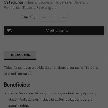
Categorías:
Hierro y Acero
,
Tubería en Acero y
Perfilaría
,
Tubería Rectangular
Tubo
Rectangular
Galvanizado
Estructural
Añadir al carrito
150x050x2.00
|
IPAC
cantidad
DESCRIPCIÓN
Tubería de acero soldada , laminada en caliente para
uso estructural.
Beneficios:
Estructuras metálicas (columnas, andamios, galpones,
vigas). Aplicable en industria automotriz, ganadera y
seńalización.