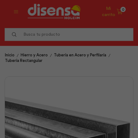
Mi
0
carrito
Search
input
/
/
/
Inicio
Hierro y Acero
Tubería en Acero y Perfilaría
Tubería Rectangular