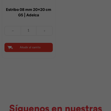
Estribo 08 mm 20×20 cm
G5 | Adelca
Estribo
08
mm
20x20
cm
Añadir al carrito
G5
|
Adelca
cantidad
Síguenos en nuestras