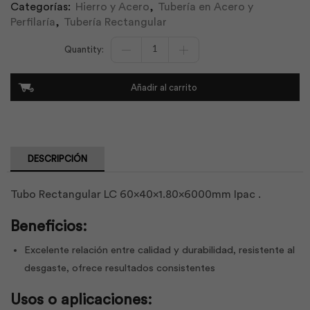
Categorías:
Hierro y Acero
,
Tubería en Acero y
Perfilaría
,
Tubería Rectangular
Tubo
Rectangul
Negro
Estructural
Añadir al carrito
150x100x2.00
|
IPAC
cantidad
DESCRIPCIÓN
Tubo Rectangular LC 60x40x1.80x6000mm Ipac .
Beneficios:
Excelente relación entre calidad y durabilidad, resistente al
desgaste, ofrece resultados consistentes
Usos o aplicaciones: