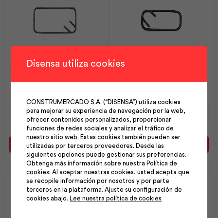
Disensa utiliza cookies
Estribo 08 mm 15×25 cm |
Estribo 10 mm 10×20 cm |
Andec
Andec
CONSTRUMERCADO S.A. (“DISENSA”) utiliza cookies
Estribo
Estribo
para mejorar su experiencia de navegación por la web,
08
10
ofrecer contenidos personalizados, proporcionar
mm
mm
funciones de redes sociales y analizar el tráfico de
15x25
10x20
nuestro sitio web. Estas cookies también pueden ser
cm
cm
Añadir al carrito
Añadir al carrito
utilizadas por terceros proveedores. Desde las
|
|
siguientes opciones puede gestionar sus preferencias.
Andec
Andec
Obtenga más información sobre nuestra Política de
cantidad
cantidad
cookies: Al aceptar nuestras cookies, usted acepta que
se recopile información por nosotros y por parte
terceros en la plataforma. Ajuste su configuración de
cookies abajo.
Lee nuestra política de cookies