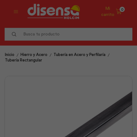
Mi
0
carrito
Search
input
/
/
/
Inicio
Hierro y Acero
Tubería en Acero y Perfilaría
Tubería Rectangular