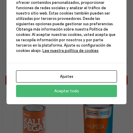
ofrecer contenidos personalizados, proporcionar
funciones de redes sociales y analizar el tráfico de
nuestro sitio web. Estas cookies también pueden ser
utilizadas por terceros proveedores. Desde las
siguientes opciones puede gestionar sus preferencias.
Obtenga más información sobre nuestra Política de
Codo Desagüe con Ramal
Codo Pp R/R H ¾ x 90 |
cookies: Al aceptar nuestras cookies, usted acepta que
se recopile información por nosotros y por parte
110mm x 50mmx90 |
Plastigama
terceros en la plataforma. Ajuste su configuración de
Plastigama
cookies abajo.
Lee nuestra política de cookies
Codo
Codo
Desagüe
Pp
con
R/R
Ramal
H
Ajustes
110mm
¾
Añadir al carrito
Añadir al carrito
x
x
50mmx90
90
Aceptar todo
|
|
Plastigama
Plastigama
cantidad
cantidad