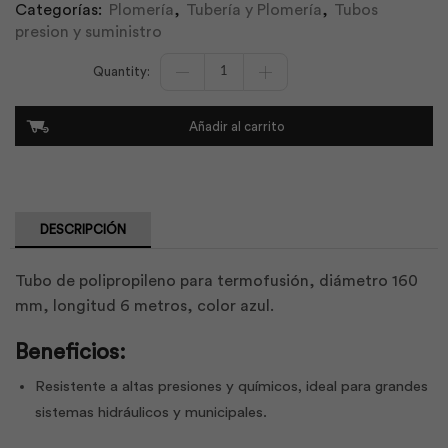
Categorías:
Plomería
,
Tubería y Plomería
,
Tubos
presion y suministro
Tubo
Pp
Tfusion
90mmx6m
Añadir al carrito
PN10/20
Acon
Af
|
Plastigama
cantidad
DESCRIPCIÓN
Tubo de polipropileno para termofusión, diámetro 160
mm, longitud 6 metros, color azul.
Beneficios:
Resistente a altas presiones y químicos, ideal para grandes
sistemas hidráulicos y municipales.