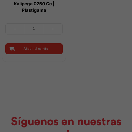
Kalipega 0250 Cc |
Plastigama
Kalipega
0250
Cc
|
Plastigama
Añadir al carrito
cantidad
Síguenos en nuestras