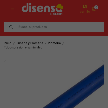
Mi
0
carrito
Search
input
/
/
/
Inicio
Tubería y Plomería
Plomería
Tubos presion y suministro