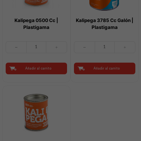
Kalipega 0500 Cc |
Kalipega 3785 Cc Galón |
Plastigama
Plastigama
Kalipega
Kalipega
0500
3785
Cc
Cc
|
Galón
Plastigama
|
Añadir al carrito
Añadir al carrito
cantidad
Plastigama
cantidad