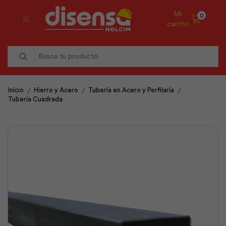
Mi
0
carrito
Search
input
/
/
/
Inicio
Hierro y Acero
Tubería en Acero y Perfilaría
Tubería Cuadrada