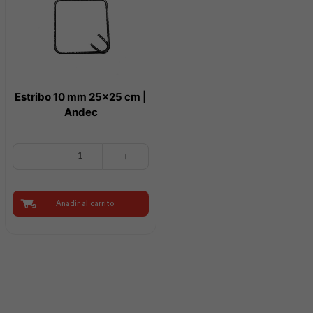
Estribo 10 mm 25×25 cm |
Andec
Estribo
10
mm
25x25
cm
Añadir al carrito
|
Andec
cantidad