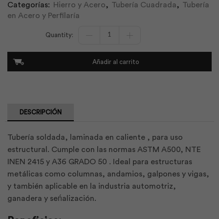
Categorías:
Hierro y Acero
,
Tubería Cuadrada
,
Tubería
en Acero y Perfilaría
Tubo
Cuadrado
Negro
Estructural
Añadir al carrito
040x040x1.50
|
Adelca
cantidad
DESCRIPCIÓN
Tubería soldada, laminada en caliente , para uso
estructural. Cumple con las normas ASTM A500, NTE
INEN 2415 y A36 GRADO 50 . Ideal para estructuras
metálicas como columnas, andamios, galpones y vigas,
y también aplicable en la industria automotriz,
ganadera y seńalización.