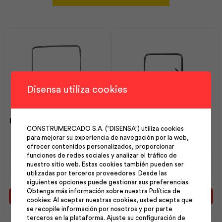
Disensa utiliza cookies
Estribo 08 mm 30×30 cm |
Estribo 08 mm 15×20 cm |
CONSTRUMERCADO S.A. (“DISENSA”) utiliza cookies
Andec
Andec
para mejorar su experiencia de navegación por la web,
ofrecer contenidos personalizados, proporcionar
funciones de redes sociales y analizar el tráfico de
Estribo
Estribo
nuestro sitio web. Estas cookies también pueden ser
08
08
utilizadas por terceros proveedores. Desde las
mm
mm
siguientes opciones puede gestionar sus preferencias.
30x30
15x20
Obtenga más información sobre nuestra Política de
cm
cm
Añadir al carrito
Añadir al carrito
cookies: Al aceptar nuestras cookies, usted acepta que
|
|
se recopile información por nosotros y por parte
Andec
Andec
terceros en la plataforma. Ajuste su configuración de