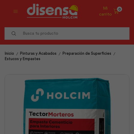
Mi
0
carrito
Search
input
/
/
/
Inicio
Pinturas y Acabados
Preparación de Superficies
Estucos y Empastes