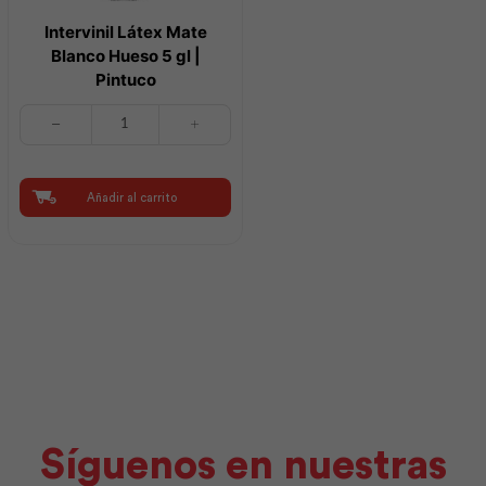
Intervinil Látex Mate
Blanco Hueso 5 gl |
Pintuco
Intervinil
Látex
Mate
Blanco
Hueso
Añadir al carrito
5
gl
|
Pintuco
cantidad
Síguenos en nuestras