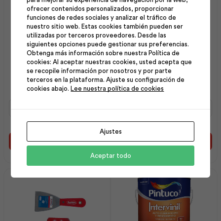
ofrecer contenidos personalizados, proporcionar
funciones de redes sociales y analizar el tráfico de
nuestro sitio web. Estas cookies también pueden ser
utilizadas por terceros proveedores. Desde las
siguientes opciones puede gestionar sus preferencias.
Obtenga más información sobre nuestra Política de
cookies: Al aceptar nuestras cookies, usted acepta que
Maxiempaste Interior
Espátula 2″ | Best Value
se recopile información por nosotros y por parte
Blanco 20Kg | Intaco
terceros en la plataforma. Ajuste su configuración de
cookies abajo.
Lee nuestra política de cookies
Maxiempaste
Espátula
Interior
2"
Blanco
|
20Kg
Best
Ajustes
|
Value
Añadir al carrito
Añadir al carrito
Intaco
cantidad
Aceptar todo
cantidad