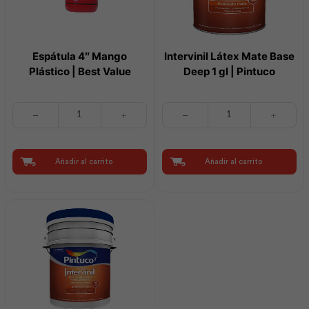
Espátula 4″ Mango
Intervinil Látex Mate Base
Plástico | Best Value
Deep 1 gl | Pintuco
Espátula
Intervinil
4"
Látex
Mango
Mate
Plástico
Base
|
Deep
Añadir al carrito
Añadir al carrito
Best
1
Value
gl
cantidad
|
Pintuco
cantidad