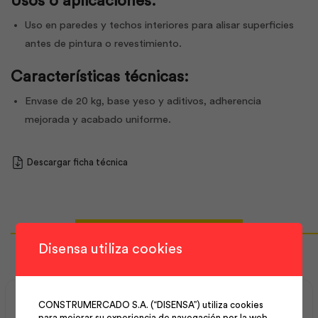
Usos o aplicaciones:
Uso en paredes y techos interiores para alisar superficies
antes de pintura o revestimiento.
Características técnicas:
Envase de 20 kg, base yeso y aditivos, adherencia
mejorada y acabado uniforme.
Descargar ficha técnica
Productos Relacionados
Disensa utiliza cookies
CONSTRUMERCADO S.A. (“DISENSA”) utiliza cookies
para mejorar su experiencia de navegación por la web,