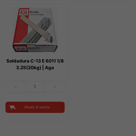
cantidad
Best
Value
cantidad
Soldadura C-13 E 6011 1/8
3.25(20kg) | Aga
Soldadura
C-
13
E
6011
Añadir al carrito
1/8
3.25(20kg)
|
Aga
cantidad