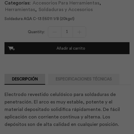
Categorías:
Accesorios Para Herramientas
,
Herramientas
,
Soldaduras y Accesorios
Soldadura AGA C-13 E6011 1/8 (20kgx1)
Soldadura
C-
13
E6011
Añadir al carrito
1/8
(20kgx1)
|
Aga
cantidad
DESCRIPCIÓN
ESPECIFICACIONES TÉCNICAS
Electrodo revestido celulósico para soldaduras de
penetración. El arco es muy estable, potente y el
material depositado solidifica rápidamente. De fácil
aplicación con corriente continua y alterna. Los
depósitos son de alta calidad en cualquier posición.