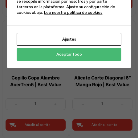
se recopile información por nosotros y por parte
Madera
700w
Añadir al carrito
Añadir al carrito
terceros en la plataforma. Ajuste su configuración de
|
|
cookies abajo.
Lee nuestra política de cookies
Stanley
Stanley
cantidad
cantidad
Ajustes
Aceptar todo
Cepillo Copa Alambre
Alicate Corte Diagonal 6″
AcerTren5 | Best Value
Mango Rojo | Best Value
Cepillo
Alicate
Copa
Corte
Alambre
Diagonal
AcerTren5
6"
|
Mango
Añadir al carrito
Añadir al carrito
Best
Rojo
Value
|