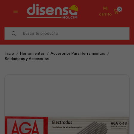
Mi
0
carrito
Search
input
/
/
/
Inicio
Herramientas
Accesorios Para Herramientas
Soldaduras y Accesorios