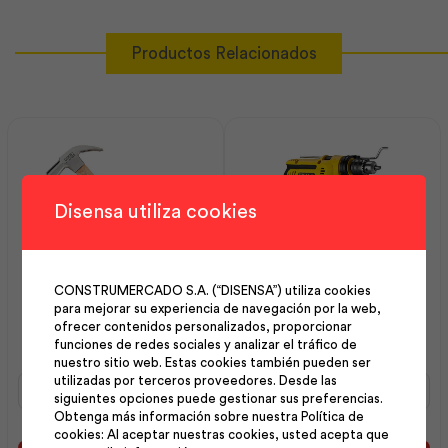
Productos Relacionados
Disensa utiliza cookies
CONSTRUMERCADO S.A. (“DISENSA”) utiliza cookies
Martillo 20oz Curvo
Taladro Percutor 0.5 plg
para mejorar su experiencia de navegación por la web,
Mnago Madera | Stanley
700w | Stanley
ofrecer contenidos personalizados, proporcionar
funciones de redes sociales y analizar el tráfico de
nuestro sitio web. Estas cookies también pueden ser
utilizadas por terceros proveedores. Desde las
Martillo
Taladro
siguientes opciones puede gestionar sus preferencias.
20oz
Percutor
Obtenga más información sobre nuestra Política de
Curvo
0.5
cookies: Al aceptar nuestras cookies, usted acepta que
Mnago
plg