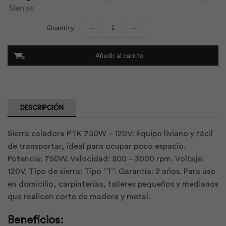
Sierras
Sierra
Caladora
ptk
750w
Añadir al carrito
-
120v
|
Ptk
cantidad
DESCRIPCIÓN
Sierra caladora PTK 750W – 120V: Equipo liviano y fácil
de transportar, ideal para ocupar poco espacio.
Potencia: 750W. Velocidad: 800 – 3000 rpm. Voltaje:
120V. Tipo de sierra: Tipo “T”. Garantía: 2 ańos. Para uso
en domicilio, carpinterías, talleres pequeńos y medianos
que realicen corte de madera y metal.
Beneficios: