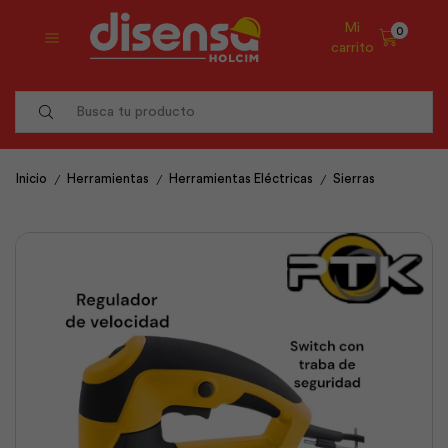
Mi
0
carrito
Search
input
/
/
/
Inicio
Herramientas
Herramientas Eléctricas
Sierras