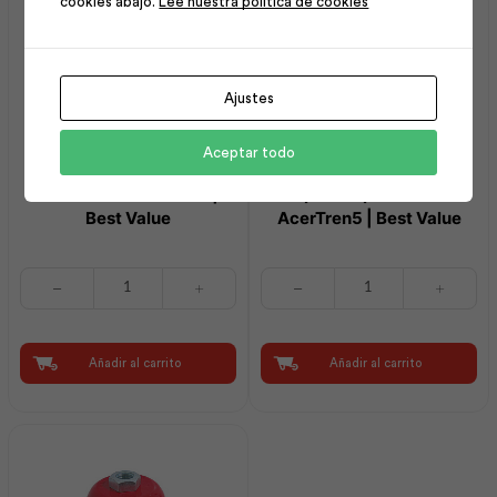
cookies abajo.
Lee nuestra política de cookies
Value
cantidad
Ajustes
Aceptar todo
Pala Punta Cuadrada |
Cepillo Copa Alambre
Best Value
AcerTren5 | Best Value
Pala
Cepillo
Punta
Copa
Cuadrada
Alambre
|
AcerTren5
Best
|
Añadir al carrito
Añadir al carrito
Value
Best
cantidad
Value
cantidad