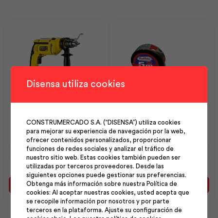
Disensa utiliza cookies
Taladro Percutor 0.5 plg
Flexómetro Ergonómico
700w | Stanley
5m 3 4tos 1 | Best Value
CONSTRUMERCADO S.A. (“DISENSA”) utiliza cookies
para mejorar su experiencia de navegación por la web,
ofrecer contenidos personalizados, proporcionar
Taladro
Flexómetro
funciones de redes sociales y analizar el tráfico de
Percutor
Ergonómico
nuestro sitio web. Estas cookies también pueden ser
0.5
5m
utilizadas por terceros proveedores. Desde las
siguientes opciones puede gestionar sus preferencias.
plg
3
Obtenga más información sobre nuestra Política de
700w
4tos
Añadir al carrito
Añadir al carrito
cookies: Al aceptar nuestras cookies, usted acepta que
|
1
se recopile información por nosotros y por parte
Stanley
|
terceros en la plataforma. Ajuste su configuración de
cantidad
Best