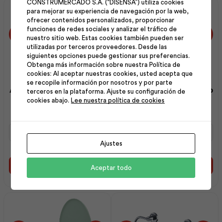
CONSTRUMERCADO S.A. (“DISENSA”) utiliza cookies
para mejorar su experiencia de navegación por la web,
ofrecer contenidos personalizados, proporcionar
funciones de redes sociales y analizar el tráfico de
nuestro sitio web. Estas cookies también pueden ser
utilizadas por terceros proveedores. Desde las
siguientes opciones puede gestionar sus preferencias.
Obtenga más información sobre nuestra Política de
cookies: Al aceptar nuestras cookies, usted acepta que
se recopile información por nosotros y por parte
Asiento Estándar Redondo
Asiento Estándar Redondo
terceros en la plataforma. Ajuste su configuración de
Merlot | F.V
Negro | F.V
cookies abajo.
Lee nuestra política de cookies
Asiento
Asiento
Estándar
Estándar
Ajustes
Redondo
Redondo
Merlot
Negro
|
|
Añadir al carrito
Añadir al carrito
Aceptar todo
F.V
F.V
cantidad
cantidad