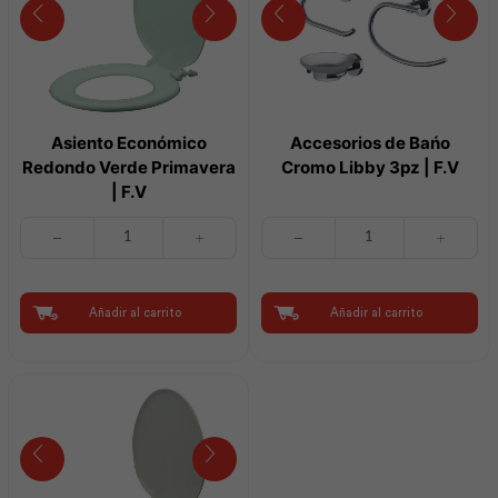
Asiento Económico
Accesorios de Bańo
Redondo Verde Primavera
Cromo Libby 3pz | F.V
| F.V
Asiento
Accesorios
Económico
de
Redondo
Bańo
Verde
Cromo
Primavera
Libby
Añadir al carrito
Añadir al carrito
|
3pz
F.V
|
cantidad
F.V
cantidad