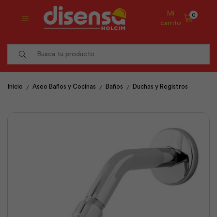
Mi
0
carrito
Search
input
/
/
/
Inicio
Aseo Baños y Cocinas
Baños
Duchas y Registros