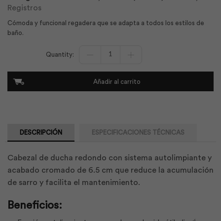
Registros
Cómoda y funcional regadera que se adapta a todos los estilos de
baño.
Regadera
Redonda
Autolimp
Cromo
Añadir al carrito
6.5cm
|
Edesa
cantidad
DESCRIPCIÓN
ESPECIFICACIONES TÉCNICAS
Cabezal de ducha redondo con sistema autolimpiante y
acabado cromado de 6.5 cm que reduce la acumulación
de sarro y facilita el mantenimiento.
Beneficios: