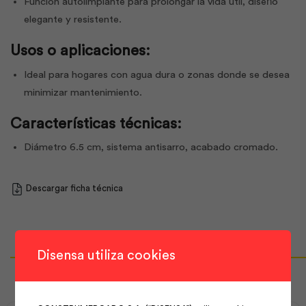
Función autolimpiante para prolongar la vida útil, diseńo
elegante y resistente.
Usos o aplicaciones:
Ideal para hogares con agua dura o zonas donde se desea
minimizar mantenimiento.
Características técnicas:
Diámetro 6.5 cm, sistema antisarro, acabado cromado.
Descargar ficha técnica
Disensa utiliza cookies
Productos Relacionados