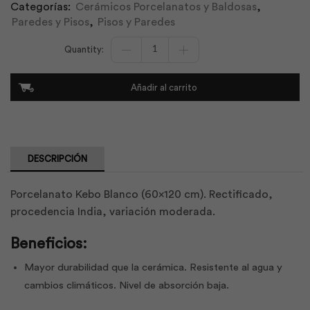
Categorías:
Cerámicos Porcelanatos y Baldosas
,
Paredes y Pisos
,
Pisos y Paredes
Porcelanato
Kebo
White
60x120
Añadir al carrito
G
|
Dakotta
cantidad
DESCRIPCIÓN
Porcelanato Kebo Blanco (60×120 cm). Rectificado,
procedencia India, variación moderada.
Beneficios:
Mayor durabilidad que la cerámica. Resistente al agua y
cambios climáticos. Nivel de absorción baja.