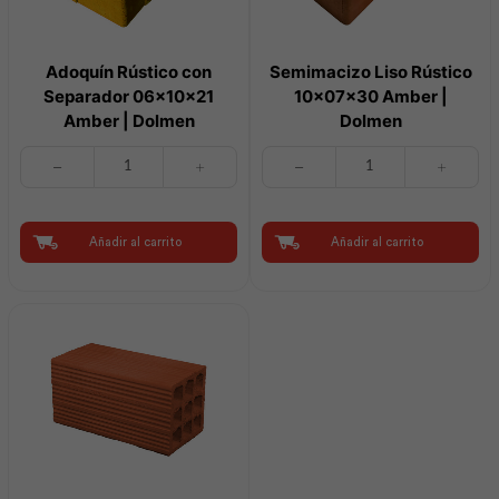
Adoquín Rústico con
Semimacizo Liso Rústico
Separador 06x10x21
10x07x30 Amber |
Amber | Dolmen
Dolmen
Adoquín
Semimacizo
Rústico
Liso
con
Rústico
Separador
10x07x30
06x10x21
Amber
Añadir al carrito
Añadir al carrito
Amber
|
|
Dolmen
Dolmen
cantidad
cantidad