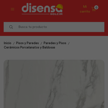
Mi
0
carrito
Search
input
/
/
/
Inicio
Pisos y Paredes
Paredes y Pisos
Cerámicos Porcelanatos y Baldosas