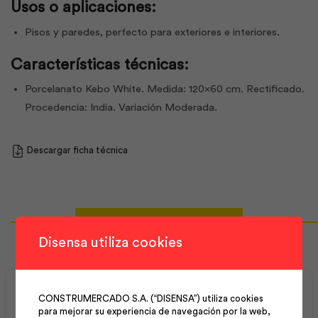
Usos o aplicaciones:
Pisos y paredes, perfecto para exteriores e interiores.
Características técnicas:
Porcelanato Kebo White. Medida: 120×60 cm. Rectificado.
Procedencia: India. Variación Moderada.
Descargar ficha técnica
Productos Relacionados
Disensa utiliza cookies
CONSTRUMERCADO S.A. (“DISENSA”) utiliza cookies
para mejorar su experiencia de navegación por la web,