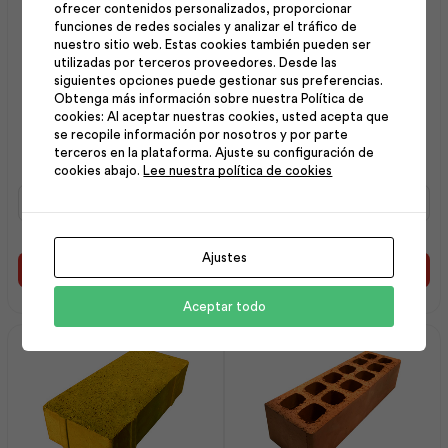
ofrecer contenidos personalizados, proporcionar
funciones de redes sociales y analizar el tráfico de
nuestro sitio web. Estas cookies también pueden ser
utilizadas por terceros proveedores. Desde las
siguientes opciones puede gestionar sus preferencias.
Obtenga más información sobre nuestra Política de
Porcelanato Hg Florian
Adoquín Prensado
cookies: Al aceptar nuestras cookies, usted acepta que
se recopile información por nosotros y por parte
Grafito 60×120 cm |
25x10x21 Rojo liso s/sep |
terceros en la plataforma. Ajuste su configuración de
Dakotta
Dolmen
cookies abajo.
Lee nuestra política de cookies
Porcelanato
Adoquín
Hg
Prensado
Florian
25x10x21
Grafito
Rojo
Ajustes
60x120
liso
Añadir al carrito
Añadir al carrito
cm
s/sep
|
|
Aceptar todo
Dakotta
Dolmen
cantidad
cantidad