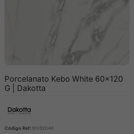
Porcelanato Kebo White 60×120
G | Dakotta
Código Ref:
91032040