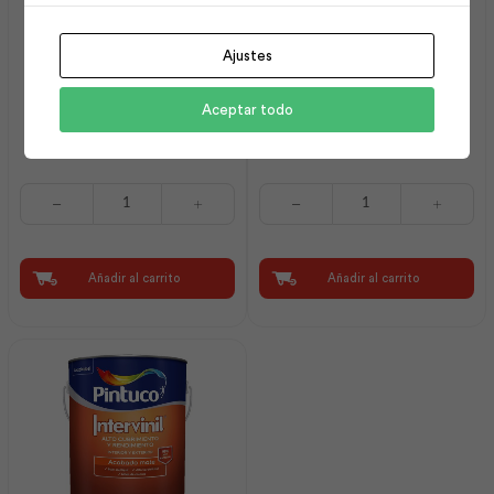
Ajustes
Espátula 4″ Mango
Espátula 1″ Mango
Aceptar todo
Plástico | Best Value
Plástico | Best Value
Espátula
Espátula
4"
1"
Mango
Mango
Plástico
Plástico
|
|
Añadir al carrito
Añadir al carrito
Best
Best
Value
Value
cantidad
cantidad