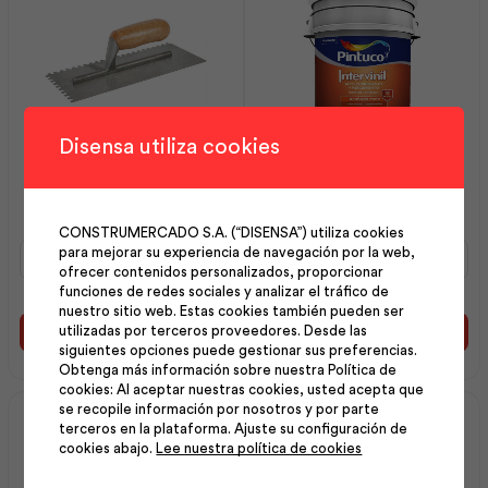
Disensa utiliza cookies
Llana 280×120 Dentada
Intervinil Látex Mate
6x6x6 | Workpro
Marfil 5 gl | Pintuco
CONSTRUMERCADO S.A. (“DISENSA”) utiliza cookies
Llana
Intervinil
para mejorar su experiencia de navegación por la web,
280x120
Látex
ofrecer contenidos personalizados, proporcionar
Dentada
Mate
funciones de redes sociales y analizar el tráfico de
6x6x6
Marfil
nuestro sitio web. Estas cookies también pueden ser
|
5
utilizadas por terceros proveedores. Desde las
Añadir al carrito
Añadir al carrito
siguientes opciones puede gestionar sus preferencias.
Workpro
gl
Obtenga más información sobre nuestra Política de
cantidad
|
cookies: Al aceptar nuestras cookies, usted acepta que
Pintuco
se recopile información por nosotros y por parte
cantidad
terceros en la plataforma. Ajuste su configuración de
cookies abajo.
Lee nuestra política de cookies