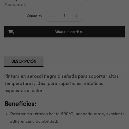
Acabados
Pintura
en
Spray
Matt
Añadir al carrito
Black
4
|
Unidas
cantidad
DESCRIPCIÓN
Pintura en aerosol negra diseńada para soportar altas
temperaturas, ideal para superficies metálicas
expuestas al calor.
Beneficios:
Resistencia térmica hasta 600°C, acabado mate, excelente
adherencia y durabilidad.