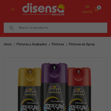
Mi
0
carrito
Search
input
/
/
/
Inicio
Pinturas y Acabados
Pinturas
Pinturas en Spray