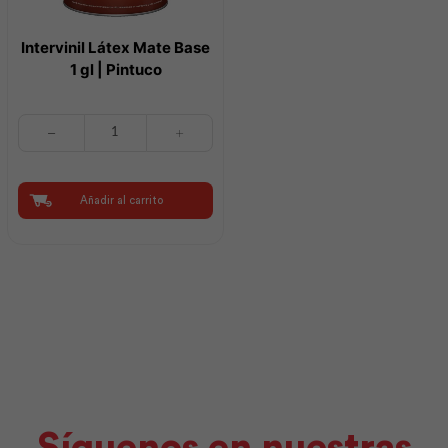
Intervinil Látex Mate Base
1 gl | Pintuco
Intervinil
Látex
Mate
Base
1
Añadir al carrito
gl
|
Pintuco
cantidad
Síguenos en nuestras