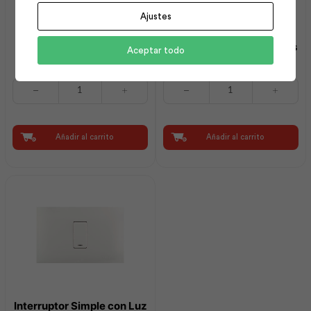
Ajustes
Tubo Conducto Pesada
Cable Piatina Spt 2×16
E/C 1 x 3 m | Plastigama
Awg 100m | Electrocables
Aceptar todo
Tubo
Cable
Conducto
Piatina
Pesada
Spt
E/C
2x16
1
Awg
Añadir al carrito
Añadir al carrito
x
100m
3
|
m
Electrocables
|
cantidad
Plastigama
cantidad
Interruptor Simple con Luz