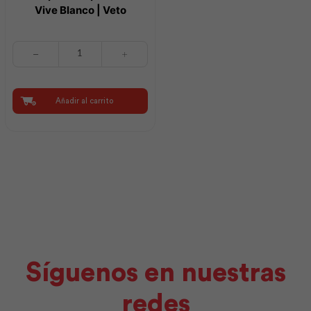
Vive Blanco | Veto
Interruptor
Simple
con
Luz
Vive
Añadir al carrito
Blanco
|
Veto
cantidad
Síguenos en nuestras
redes