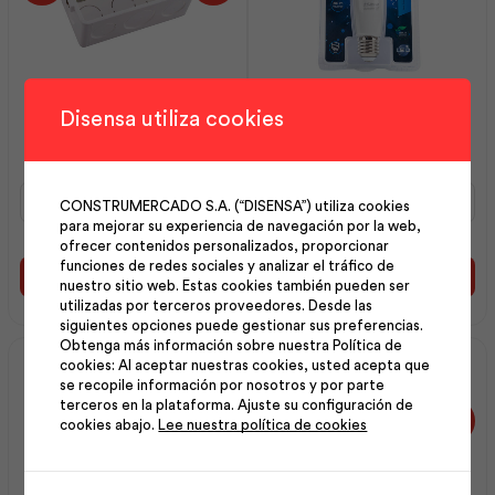
Caja Rectangular con 1u |
Foco Slim Led Toledo 9
Disensa utiliza cookies
Plastigama
Watts Luz día | Sylvania
Caja
Foco
CONSTRUMERCADO S.A. (“DISENSA”) utiliza cookies
Rectangular
Slim
para mejorar su experiencia de navegación por la web,
con
Led
ofrecer contenidos personalizados, proporcionar
1u
Toledo
funciones de redes sociales y analizar el tráfico de
|
9
Añadir al carrito
Añadir al carrito
nuestro sitio web. Estas cookies también pueden ser
Plastigama
Watts
utilizadas por terceros proveedores. Desde las
cantidad
Luz
siguientes opciones puede gestionar sus preferencias.
día
Obtenga más información sobre nuestra Política de
|
cookies: Al aceptar nuestras cookies, usted acepta que
Sylvania
se recopile información por nosotros y por parte
cantidad
terceros en la plataforma. Ajuste su configuración de
cookies abajo.
Lee nuestra política de cookies