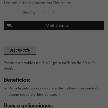
Herramientas y Accesorios Eléctricos
Pelador
de
Cables
9-
Añadir al carrito
1/2
De
20
A
10
Awg
DESCRIPCIÓN
|
Best
Value
Pelador de cables de 9-1/2″ para calibres de 20 a 10
cantidad
AWG.
Beneficios:
Permite pelar cables de diferentes calibres con precisión,
diseńo robusto y fácil de usar.
Usos o aplicaciones: