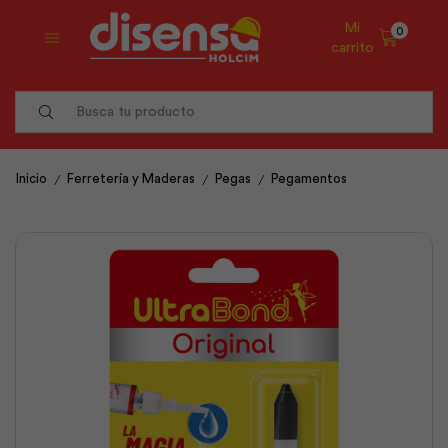
Mi
0
carrito
Search
input
/
/
/
Inicio
Ferretería y Maderas
Pegas
Pegamentos