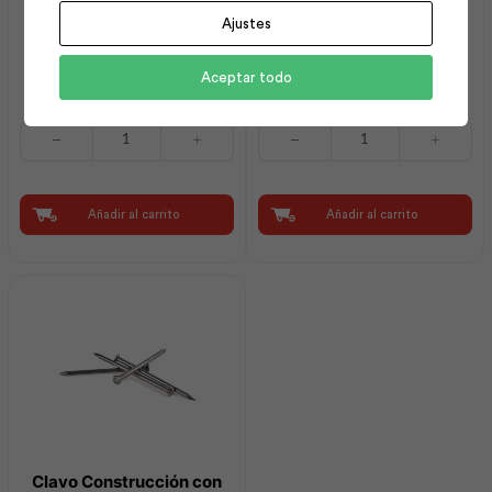
Ajustes
Clavo Liso con Cabeza
Clavo Liso con Cabeza
50×2.80 25k (2×12) |
100×5.20 25k (4×6) |
Aceptar todo
Adelca
Adelca
Clavo
Clavo
Liso
Liso
con
con
Cabeza
Cabeza
50x2.80
100x5.20
Añadir al carrito
Añadir al carrito
25k
25k
(2x12)
(4x6)
|
|
Adelca
Adelca
cantidad
cantidad
Clavo Construcción con