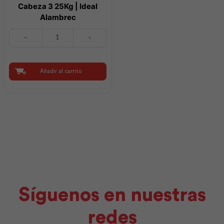
Cabeza 3 25Kg | Ideal
Alambrec
Clavo
Construcción
con
Cabeza
3
Añadir al carrito
25Kg
|
Ideal
Alambrec
cantidad
Síguenos en nuestras
redes