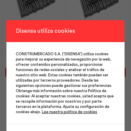
Clavo Liso con Cabeza
Clavo Liso sin Cabeza
Disensa utiliza cookies
125×5.60 25k (5×5) |
50×2.80 25k (2×12) |
Adelca
Adelca
Clavo
Clavo
CONSTRUMERCADO S.A. (“DISENSA”) utiliza cookies
Liso
Liso
para mejorar su experiencia de navegación por la web,
con
sin
ofrecer contenidos personalizados, proporcionar
Cabeza
Cabeza
funciones de redes sociales y analizar el tráfico de
125x5.60
50x2.80
Añadir al carrito
Añadir al carrito
nuestro sitio web. Estas cookies también pueden ser
25k
25k
utilizadas por terceros proveedores. Desde las
(5x5)
(2x12)
siguientes opciones puede gestionar sus preferencias.
|
|
Obtenga más información sobre nuestra Política de
Adelca
Adelca
cookies: Al aceptar nuestras cookies, usted acepta que
cantidad
cantidad
se recopile información por nosotros y por parte
terceros en la plataforma. Ajuste su configuración de
cookies abajo.
Lee nuestra política de cookies