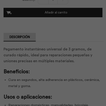
instantaneo
3gr
Universal
Añadir al carrito
|
Ultrabond
cantidad
DESCRIPCIÓN
Pegamento instantáneo universal de 3 gramos, de
curado rápido, ideal para reparaciones pequeńas y
uniones precisas en múltiples materiales.
Beneficios:
Cura en segundos, alta adherencia en plásticos, cerámica,
metal y goma.
Usos o aplicaciones:
Reparaciones domésticas, manualidades, bricolaje,