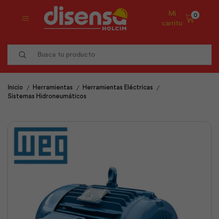
Mi
0
carrito
Search
input
/
/
/
Inicio
Herramientas
Herramientas Eléctricas
Sistemas Hidroneumáticos