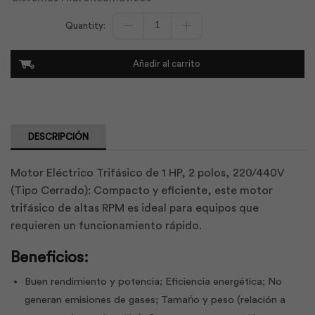
Motor
Trifa
1hp
2
Añadir al carrito
Polo
Cerrado
220/440v
|
Weg
cantidad
DESCRIPCIÓN
Motor Eléctrico Trifásico de 1 HP, 2 polos, 220/440V
(Tipo Cerrado): Compacto y eficiente, este motor
trifásico de altas RPM es ideal para equipos que
requieren un funcionamiento rápido.
Beneficios:
Buen rendimiento y potencia; Eficiencia energética; No
generan emisiones de gases; Tamańo y peso (relación a