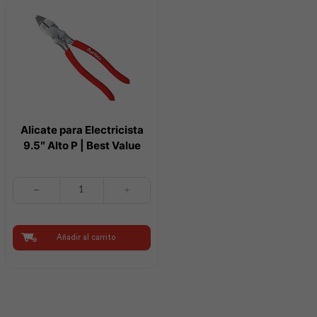
Aga
Aga
cantidad
cantidad
Alicate para Electricista
9.5″ Alto P | Best Value
Alicate
para
Electricista
9.5"
Alto
Añadir al carrito
P
|
Best
Value
cantidad