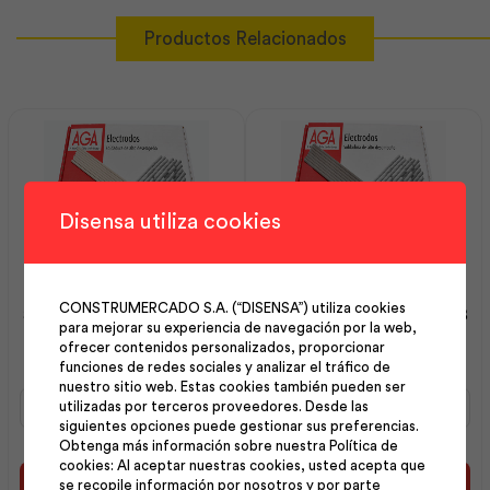
Productos Relacionados
Disensa utiliza cookies
CONSTRUMERCADO S.A. (“DISENSA”) utiliza cookies
Soldadura C-13 E 6011 1/8
Soldadura B-10 E 7018 1/8
para mejorar su experiencia de navegación por la web,
3.25(20kg) | Aga
(20kg) | Aga
ofrecer contenidos personalizados, proporcionar
funciones de redes sociales y analizar el tráfico de
nuestro sitio web. Estas cookies también pueden ser
Soldadura
Soldadura
utilizadas por terceros proveedores. Desde las
C-
B-
siguientes opciones puede gestionar sus preferencias.
13
10
Obtenga más información sobre nuestra Política de
E
E
cookies: Al aceptar nuestras cookies, usted acepta que
6011
7018
Añadir al carrito
Añadir al carrito
se recopile información por nosotros y por parte