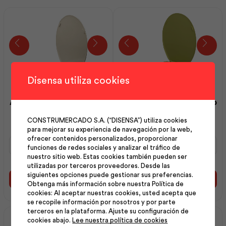
Disensa utiliza cookies
Asiento Estándar Redondo
Asiento Estándar Redondo
Bone | F.V
Verde | F.V
CONSTRUMERCADO S.A. (“DISENSA”) utiliza cookies
para mejorar su experiencia de navegación por la web,
ofrecer contenidos personalizados, proporcionar
Asiento
Asiento
funciones de redes sociales y analizar el tráfico de
Estándar
Estándar
nuestro sitio web. Estas cookies también pueden ser
Redondo
Redondo
utilizadas por terceros proveedores. Desde las
Bone
Verde
siguientes opciones puede gestionar sus preferencias.
|
|
Añadir al carrito
Añadir al carrito
Obtenga más información sobre nuestra Política de
F.V
F.V
cookies: Al aceptar nuestras cookies, usted acepta que
cantidad
cantidad
se recopile información por nosotros y por parte
terceros en la plataforma. Ajuste su configuración de
cookies abajo.
Lee nuestra política de cookies