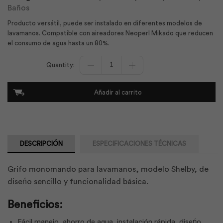
Baños
Producto versátil, puede ser instalado en diferentes modelos de
lavamanos. Compatible con aireadores Neoperl Mikado que reducen
el consumo de agua hasta un 80%.
Monomando
Lavamanos
Económico
Shelby
Añadir al carrito
|
Edesa
cantidad
DESCRIPCIÓN
ESPECIFICACIONES TÉCNICAS
Grifo monomando para lavamanos, modelo Shelby, de
diseńo sencillo y funcionalidad básica.
Beneficios:
Fácil manejo, ahorro de agua, instalación rápida, diseńo