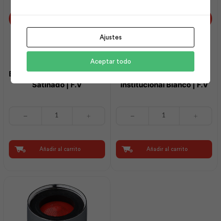
Ajustes
Aceptar todo
Barral de Apoyo 90 Grados
Asiento Elongado
Satinado | F.V
Institucional Blanco | F.V
Barral
Asiento
de
Elongado
Apoyo
Institucional
90
Blanco
Grados
|
Añadir al carrito
Añadir al carrito
Satinado
F.V
|
cantidad
F.V
cantidad