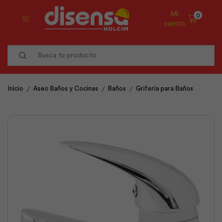
Mi
0
carrito
Search
input
/
/
/
Inicio
Aseo Baños y Cocinas
Baños
Grifería para Baños