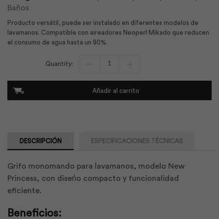
Baños
Producto versátil, puede ser instalado en diferentes modelos de
lavamanos. Compatible con aireadores Neoperl Mikado que reducen
el consumo de agua hasta un 80%.
Monomando
Lavamanos
Económico
New
Añadir al carrito
Princess
|
Edesa
cantidad
DESCRIPCIÓN
ESPECIFICACIONES TÉCNICAS
Grifo monomando para lavamanos, modelo New
Princess, con diseńo compacto y funcionalidad
eficiente.
Beneficios: