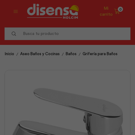
Mi
0
carrito
Search
input
/
/
/
Inicio
Aseo Baños y Cocinas
Baños
Grifería para Baños