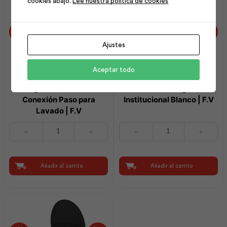
cookies abajo.
Lee nuestra política de cookies
Ajustes
Aceptar todo
Manguera Flexible 16″
Asiento Elongado
Conexión Paso para
Institucional Blanco | F.V
Lavado | F.V
Manguera
Asiento
Flexible
Elongado
16"
Institucional
Conexión
Blanco
Paso
|
Añadir al carrito
Añadir al carrito
para
F.V
Lavado
cantidad
|
F.V
cantidad