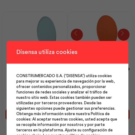
Disensa utiliza cookies
Asiento Económico
Asiento Estándar Redondo
Redondo Celeste | F.V
Naranja | F.V
CONSTRUMERCADO S.A. (“DISENSA”) utiliza cookies
para mejorar su experiencia de navegación por la web,
ofrecer contenidos personalizados, proporcionar
Asiento
Asiento
funciones de redes sociales y analizar el tráfico de
Económico
Estándar
nuestro sitio web. Estas cookies también pueden ser
Redondo
Redondo
utilizadas por terceros proveedores. Desde las
siguientes opciones puede gestionar sus preferencias.
Celeste
Naranja
Obtenga más información sobre nuestra Política de
|
|
Añadir al carrito
Añadir al carrito
cookies: Al aceptar nuestras cookies, usted acepta que
F.V
F.V
se recopile información por nosotros y por parte
cantidad
cantidad
terceros en la plataforma. Ajuste su configuración de