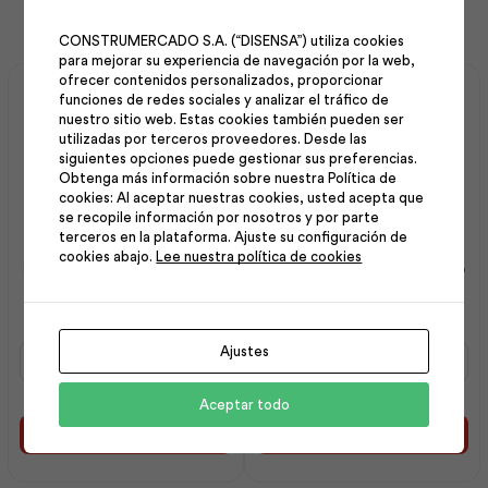
CONSTRUMERCADO S.A. (“DISENSA”) utiliza cookies
para mejorar su experiencia de navegación por la web,
ofrecer contenidos personalizados, proporcionar
funciones de redes sociales y analizar el tráfico de
nuestro sitio web. Estas cookies también pueden ser
utilizadas por terceros proveedores. Desde las
siguientes opciones puede gestionar sus preferencias.
Obtenga más información sobre nuestra Política de
cookies: Al aceptar nuestras cookies, usted acepta que
se recopile información por nosotros y por parte
terceros en la plataforma. Ajuste su configuración de
cookies abajo.
Lee nuestra política de cookies
Intervinil Látex Mate Base
Maxisellador 3.8L | Intaco
Pastel 1 gl | Pintuco
Intervinil
Maxisellador
Ajustes
Látex
3.8L
Mate
|
Aceptar todo
Base
Intaco
Pastel
cantidad
Añadir al carrito
Añadir al carrito
1
gl