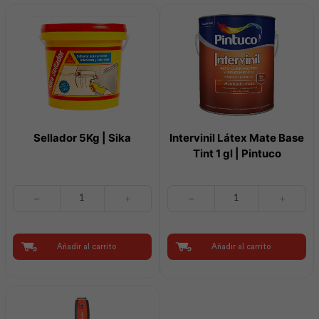
|
Pintuco
cantidad
Sellador 5Kg | Sika
Intervinil Látex Mate Base
Tint 1 gl | Pintuco
Sellador
Intervinil
5Kg
Látex
|
Mate
Sika
Base
cantidad
Tint
Añadir al carrito
Añadir al carrito
1
gl
|
Pintuco
cantidad