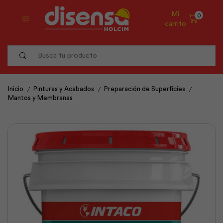
Mi
0
carrito
Search
input
/
/
/
Inicio
Pinturas y Acabados
Preparación de Superficies
Mantos y Membranas