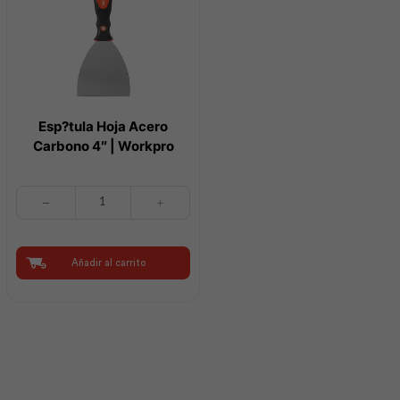
Esp?tula Hoja Acero
Carbono 4″ | Workpro
Esp?
tula
Hoja
Acero
Carbono
Añadir al carrito
4"
|
Workpro
cantidad