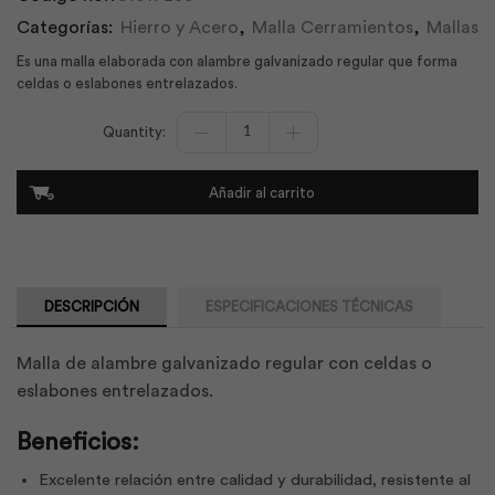
Categorías:
Hierro y Acero
,
Malla Cerramientos
,
Mallas
Es una malla elaborada con alambre galvanizado regular que forma
celdas o eslabones entrelazados.
Malla
de
Cerramiento
Galvanizada
Añadir al carrito
Liviana
50/3.30/10/150
|
Adelca
cantidad
DESCRIPCIÓN
ESPECIFICACIONES TÉCNICAS
Malla de alambre galvanizado regular con celdas o
eslabones entrelazados.
Beneficios:
Excelente relación entre calidad y durabilidad, resistente al