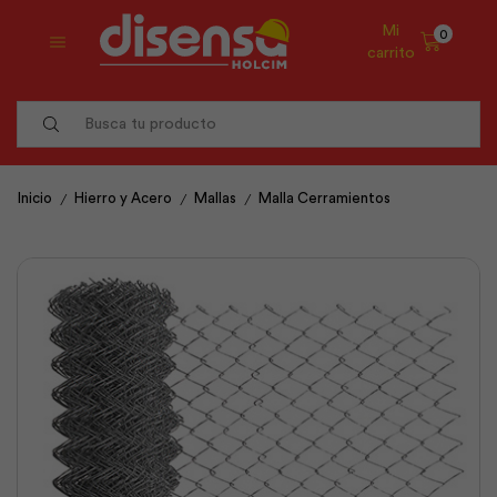
Mi
0
carrito
Search
input
/
/
/
Inicio
Hierro y Acero
Mallas
Malla Cerramientos