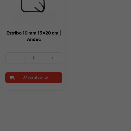
Estribo 10 mm 15×20 cm |
Andec
Estribo
10
mm
15x20
cm
Añadir al carrito
|
Andec
cantidad