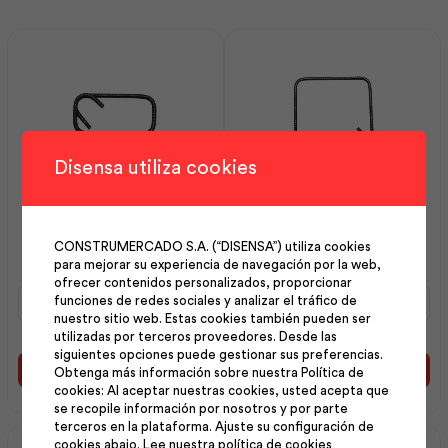
Disensa utiliza cookies
Estribo 10 mm 10×20 cm |
Estribo 10 mm 25×25 cm |
Andec
Andec
CONSTRUMERCADO S.A. (“DISENSA”) utiliza cookies
para mejorar su experiencia de navegación por la web,
ofrecer contenidos personalizados, proporcionar
Estribo
Estribo
funciones de redes sociales y analizar el tráfico de
10
10
nuestro sitio web. Estas cookies también pueden ser
mm
mm
utilizadas por terceros proveedores. Desde las
10x20
25x25
siguientes opciones puede gestionar sus preferencias.
cm
cm
Añadir al carrito
Añadir al carrito
Obtenga más información sobre nuestra Política de
|
|
cookies: Al aceptar nuestras cookies, usted acepta que
Andec
Andec
se recopile información por nosotros y por parte
cantidad
cantidad
terceros en la plataforma. Ajuste su configuración de
cookies abajo.
Lee nuestra política de cookies