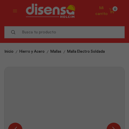
Mi
0
carrito
Search
input
/
/
/
Inicio
Hierro y Acero
Mallas
Malla Electro Soldada