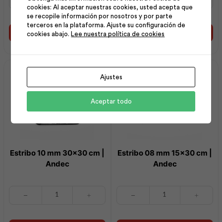
10
08
cookies: Al aceptar nuestras cookies, usted acepta que
mm
mm
se recopile información por nosotros y por parte
15x25
25x25
terceros en la plataforma. Ajuste su configuración de
cm
cm
Añadir al carrito
Añadir al carrito
cookies abajo.
Lee nuestra política de cookies
|
|
Andec
Andec
cantidad
cantidad
Ajustes
Aceptar todo
Estribo 10 mm 30×30 cm |
Estribo 08 mm 15×30 cm |
Andec
Andec
Estribo
Estribo
10
08
mm
mm
30x30
15x30