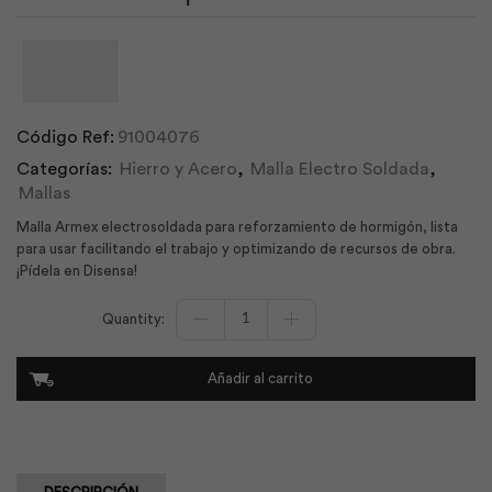
Código Ref:
91004076
Categorías:
Hierro y Acero
,
Malla Electro Soldada
,
Mallas
Malla Armex electrosoldada para reforzamiento de hormigón, lista
para usar facilitando el trabajo y optimizando de recursos de obra.
¡Pídela en Disensa!
Malla
Electrosoldada
5.0x15
Armex
Añadir al carrito
R131
|
Ideal
Alambrec
cantidad