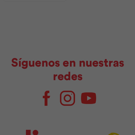
cantidad
Síguenos en nuestras
redes
Facebook
Instagram
Youtube