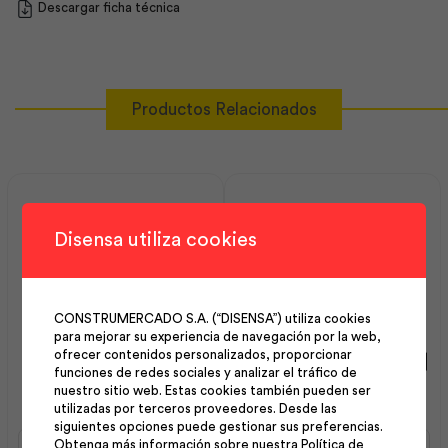
Descargar ficha técnica
Productos Relacionados
Disensa utiliza cookies
CONSTRUMERCADO S.A. (“DISENSA”) utiliza cookies
para mejorar su experiencia de navegación por la web,
ofrecer contenidos personalizados, proporcionar
Estribo 10 mm 15×25 cm |
Estribo 08 mm 25×25 cm |
funciones de redes sociales y analizar el tráfico de
Andec
Andec
nuestro sitio web. Estas cookies también pueden ser
utilizadas por terceros proveedores. Desde las
siguientes opciones puede gestionar sus preferencias.
Estribo
Estribo
Obtenga más información sobre nuestra Política de