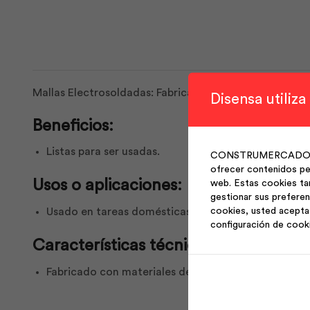
Mallas Electrosoldadas: Fabricadas con aceros de alta 
Disensa utiliza
Beneficios:
Listas para ser usadas.
CONSTRUMERCADO S.A. 
ofrecer contenidos per
Usos o aplicaciones:
web. Estas cookies ta
gestionar sus preferen
cookies, usted acepta 
Usado en tareas domésticas e industriales, adaptab
configuración de cook
Características técnicas:
Fabricado con materiales de alta calidad, diseńo 