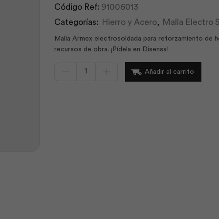
Código Ref:
91006013
Categorías:
Hierro y Acero
,
Malla Electro 
Malla Armex electrosoldada para reforzamiento de hor
recursos de obra. ¡Pídela en Disensa!
Malla
Añadir al carrito
Electrosoldada
5.0x10
Armex
R196
|
Ideal
Alambrec
cantidad