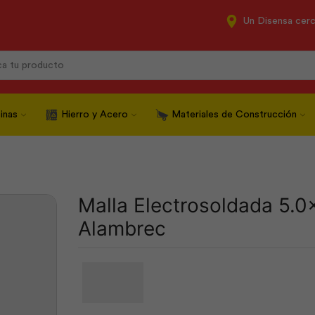
Un Disensa cer
Search
input
inas
Hierro y Acero
Materiales de Construcción
Malla Electrosoldada 5.0
Alambrec