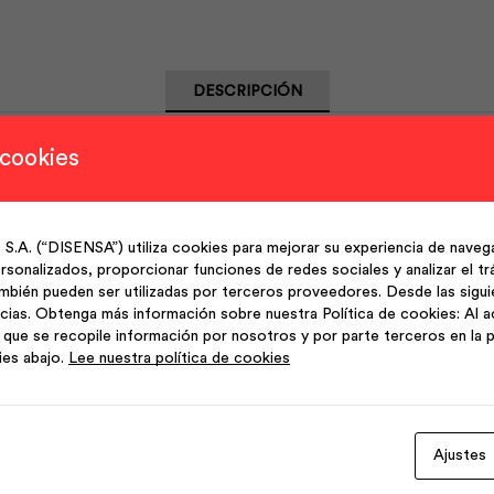
DESCRIPCIÓN
resistencia, lisos y corrugados, dispuestos ortogonalmente. 
 cookies
(“DISENSA”) utiliza cookies para mejorar su experiencia de navega
sonalizados, proporcionar funciones de redes sociales y analizar el trá
mbién pueden ser utilizadas por terceros proveedores. Desde las sigu
cias. Obtenga más información sobre nuestra Política de cookies: Al a
que se recopile información por nosotros y por parte terceros en la p
le a diferentes aplicaciones
ies abajo.
Lee nuestra política de cookies
resistente y duradero, óptimo desempeńo general
Ajustes