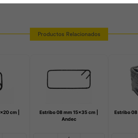
Productos Relacionados
5×20 cm |
Estribo 08 mm 15×35 cm |
Estribo 0
Andec
Estribo
Estribo