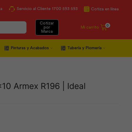
ca
Servicio al Cliente 1700 593 593
Cotiza en línea
Cotizar
0
Mi carrito
por
Marca
Pinturas y Acabados
Tubería y Plomería
×10 Armex R196 | Ideal