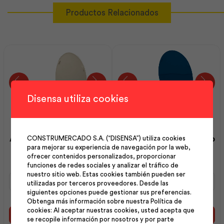
Productos Relacionados
Disensa utiliza cookies
Asiento Estándar Redondo
Asiento Estándar Redondo
CONSTRUMERCADO S.A. (“DISENSA”) utiliza cookies
para mejorar su experiencia de navegación por la web,
Bone | F.V
Azul Medit | F.V
ofrecer contenidos personalizados, proporcionar
funciones de redes sociales y analizar el tráfico de
nuestro sitio web. Estas cookies también pueden ser
Asiento
Asiento
utilizadas por terceros proveedores. Desde las
Estándar
Estándar
siguientes opciones puede gestionar sus preferencias.
Redondo
Redondo
Obtenga más información sobre nuestra Política de
Bone
Azul
cookies: Al aceptar nuestras cookies, usted acepta que
|
Medit
Añadir al carrito
Añadir al carrito
se recopile información por nosotros y por parte
F.V
|