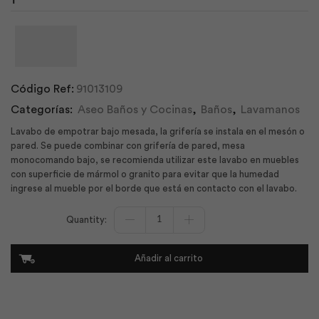
Código Ref:
91013109
Categorías:
Aseo Baños y Cocinas
,
Baños
,
Lavamanos
Lavabo de empotrar bajo mesada, la grifería se instala en el mesón o
pared. Se puede combinar con grifería de pared, mesa
monocomando bajo, se recomienda utilizar este lavabo en muebles
con superficie de mármol o granito para evitar que la humedad
ingrese al mueble por el borde que está en contacto con el lavabo.
Lavatorio
Empotrar
Mercury
Bone
Añadir al carrito
|
F.V
cantidad