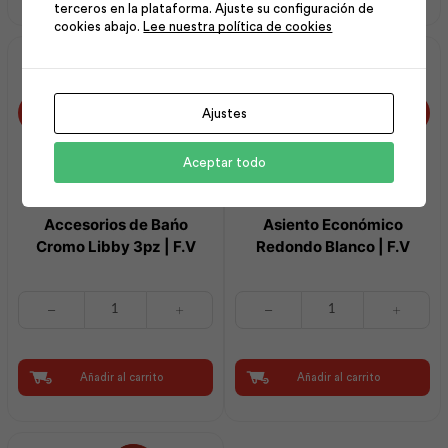
terceros en la plataforma. Ajuste su configuración de
cantidad
F.V
cookies abajo.
Lee nuestra política de cookies
cantidad
Ajustes
Aceptar todo
Accesorios de Bańo
Asiento Económico
Cromo Libby 3pz | F.V
Redondo Blanco | F.V
Accesorios
Asiento
de
Económico
Bańo
Redondo
Cromo
Blanco
Libby
|
Añadir al carrito
Añadir al carrito
3pz
F.V
|
cantidad
F.V