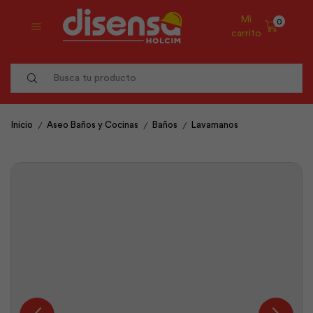
Mi
0
carrito
Search
input
/
/
/
Inicio
Aseo Baños y Cocinas
Baños
Lavamanos