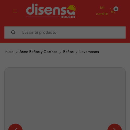
Mi
0
carrito
Search
input
/
/
/
Inicio
Aseo Baños y Cocinas
Baños
Lavamanos