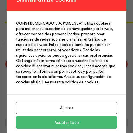
Productos Relacionados
CONSTRUMERCADO S.A. (“DISENSA”) utiliza cookies
para mejorar su experiencia de navegación por la web,
ofrecer contenidos personalizados, proporcionar
funciones de redes sociales y analizar el tráfico de
nuestro sitio web. Estas cookies también pueden ser
utilizadas por terceros proveedores. Desde las
siguientes opciones puede gestionar sus preferencias.
Obtenga más información sobre nuestra Política de
cookies: Al aceptar nuestras cookies, usted acepta que
se recopile información por nosotros y por parte
terceros en la plataforma. Ajuste su configuración de
cookies abajo.
Lee nuestra política de cookies
Asiento Económico
Manguera Flexible 16″
Redondo Gris | F.V
Conexión Paso para
Ajustes
Lavado | F.V
Asiento
Manguera
Aceptar todo
Económico
Flexible
Redondo
16"