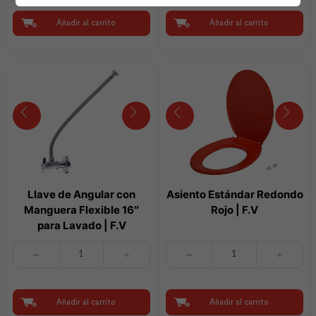
Gris
Conexión
|
Paso
Añadir al carrito
Añadir al carrito
F.V
para
cantidad
Lavado
|
F.V
cantidad
Llave de Angular con
Asiento Estándar Redondo
Manguera Flexible 16″
Rojo | F.V
para Lavado | F.V
Llave
Asiento
de
Estándar
Angular
Redondo
con
Rojo
Manguera
|
Añadir al carrito
Añadir al carrito
Flexible
F.V