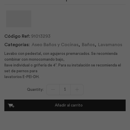
Código Ref:
91013293
Categorías:
Aseo Baños y Cocinas
,
Baños
,
Lavamanos
Lavabo con pedestal, con agujeros premarcados. Se recomienda
combinar con monocomando bajo,
llave individual o grifería de 4”. Para su instalación se recomienda el
set de pernos para
lavatorios E-PEI-DH.
Lavatorio
con
Pedestal
Gala
Añadir al carrito
Verde
Primavera
|
F.V
cantidad