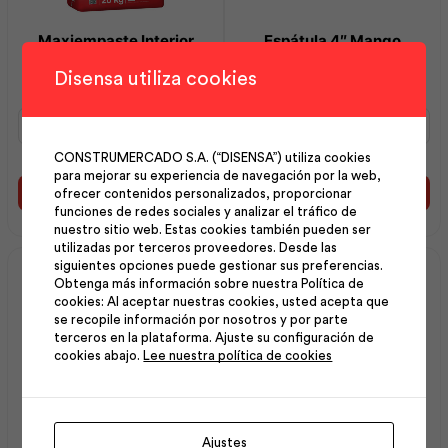
Maxiempaste Interior
Espátula 4″ Mango
Blanco 20Kg | Intaco
Plástico | Best Value
Disensa utiliza cookies
Maxiempaste
Espátula
Interior
4"
Blanco
Mango
CONSTRUMERCADO S.A. (“DISENSA”) utiliza cookies
20Kg
Plástico
para mejorar su experiencia de navegación por la web,
|
|
ofrecer contenidos personalizados, proporcionar
Añadir al carrito
Añadir al carrito
Intaco
Best
funciones de redes sociales y analizar el tráfico de
cantidad
Value
nuestro sitio web. Estas cookies también pueden ser
utilizadas por terceros proveedores. Desde las
cantidad
siguientes opciones puede gestionar sus preferencias.
Obtenga más información sobre nuestra Política de
cookies: Al aceptar nuestras cookies, usted acepta que
se recopile información por nosotros y por parte
terceros en la plataforma. Ajuste su configuración de
cookies abajo.
Lee nuestra política de cookies
Espátula 6 en 1 Multiuso |
Espátula 2″ | Best Value
Ajustes