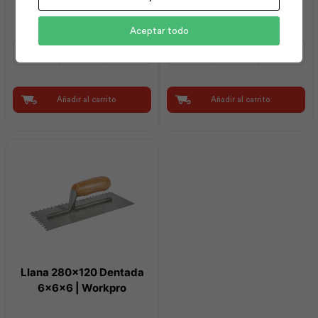
Best Value
Aceptar todo
Espátula
Espátula
6
2"
en
|
1
Best
Multiuso
Value
Añadir al carrito
Añadir al carrito
|
cantidad
Best
Value
cantidad
Llana 280×120 Dentada
6x6x6 | Workpro