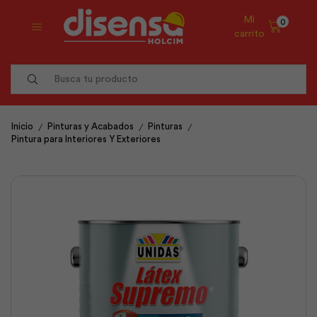
Mi
0
carrito
Search
input
/
/
/
Inicio
Pinturas y Acabados
Pinturas
Pintura para Interiores Y Exteriores