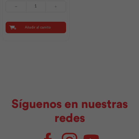
Llana
280x120
Dentada
6x6x6
|
Añadir al carrito
Workpro
cantidad
Síguenos en nuestras
redes