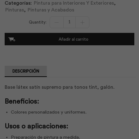
Categorías:
Pintura para Interiores Y Exteriores
,
Pinturas
,
Pinturas y Acabados
Látex
Supremo
Base
Satín
Añadir al carrito
Tint
Gl
|
Unidas
cantidad
DESCRIPCIÓN
Base látex satín supremo para tonos tint, galón.
Beneficios:
Colores personalizados y uniformes.
Usos o aplicaciones:
Preparación de pintura a medida.