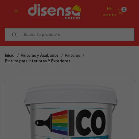
Mi
0
carrito
Search
input
/
/
/
Inicio
Pinturas y Acabados
Pinturas
Pintura para Interiores Y Exteriores