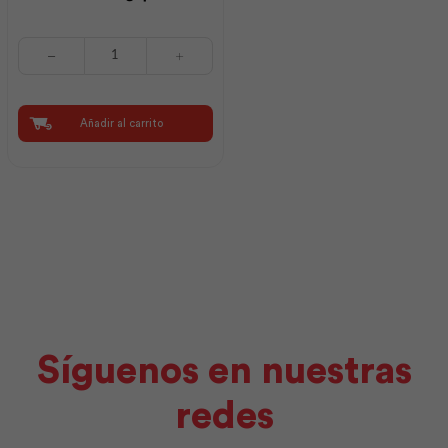
Intervinil
Látex
Mate
Blanco
Puro
Añadir al carrito
1
gl
|
Pintuco
cantidad
Síguenos en nuestras
redes