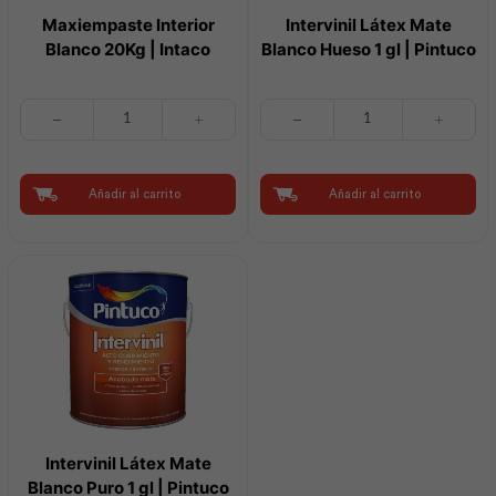
Maxiempaste Interior
Intervinil Látex Mate
Blanco 20Kg | Intaco
Blanco Hueso 1 gl | Pintuco
Maxiempaste
Intervinil
Interior
Látex
Blanco
Mate
20Kg
Blanco
|
Hueso
Añadir al carrito
Añadir al carrito
Intaco
1
cantidad
gl
|
Pintuco
cantidad
Intervinil Látex Mate
Blanco Puro 1 gl | Pintuco