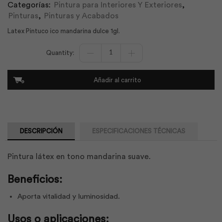
Categorías:
Pintura para Interiores Y Exteriores
,
Pinturas
,
Pinturas y Acabados
Latex Pintuco ico mandarina dulce 1gl.
Látex
Ico
Mandarina
Dulce
Añadir al carrito
1gl
|
Pintuco
cantidad
DESCRIPCIÓN
ESPECIFICACIONES TÉCNICAS
Pintura látex en tono mandarina suave.
Beneficios:
Aporta vitalidad y luminosidad.
Usos o aplicaciones: