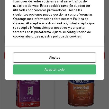
funciones de redes sociales y analizar el tráfico de
nuestro sitio web. Estas cookies también pueden ser
utilizadas por terceros proveedores. Desde las
siguientes opciones puede gestionar sus preferencias.
Sellador 25Kg | Sika
Intervinil Látex Mate
Obtenga más información sobre nuestra Política de
Arena 1 gl | Pintuco
cookies: Al aceptar nuestras cookies, usted acepta que
se recopile información por nosotros y por parte
terceros en la plataforma. Ajuste su configuración de
cookies abajo.
Lee nuestra política de cookies
Sellador
Intervinil
25Kg
Látex
|
Mate
Sika
Arena
cantidad
1
Añadir al carrito
Añadir al carrito
Ajustes
gl
|
Pintuco
Aceptar todo
cantidad