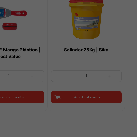
″ Mango Plástico |
Sellador 25Kg | Sika
est Value
Sellador
25Kg
|
Sika
adir al carrito
Añadir al carrito
cantidad