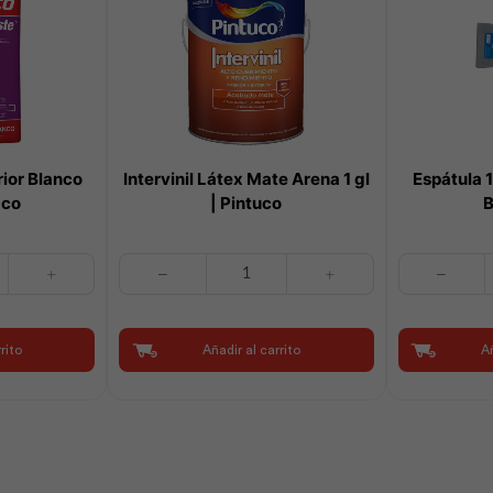
ior Blanco
Intervinil Látex Mate Arena 1 gl
Espátula 1
aco
| Pintuco
B
Intervinil
Espátula
Látex
1"
Mate
Mango
Arena
Plástico
rito
Añadir al carrito
Añ
1
|
gl
Best
|
Value
Pintuco
cantidad
cantidad