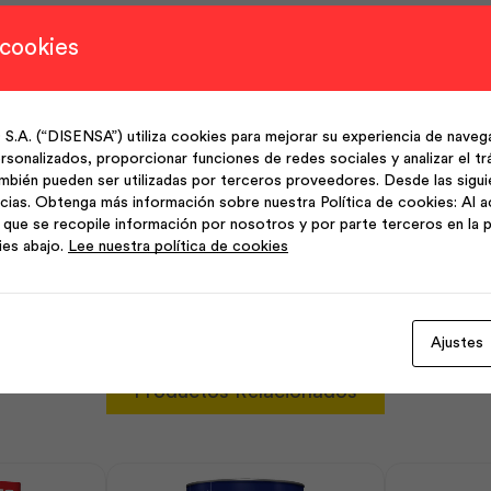
icorrosiva y estética
 cookies
 y equipos expuestos
(“DISENSA”) utiliza cookies para mejorar su experiencia de navega
sonalizados, proporcionar funciones de redes sociales y analizar el trá
mbién pueden ser utilizadas por terceros proveedores. Desde las sigu
cias. Obtenga más información sobre nuestra Política de cookies: Al a
resistencia a la corrosión y rayones
que se recopile información por nosotros y por parte terceros en la p
ies abajo.
Lee nuestra política de cookies
Ajustes
Productos Relacionados