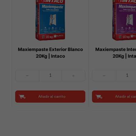
Maxiempaste Exterior Blanco
Maxiempaste Inter
20Kg | Intaco
20Kg | Int
Maxiempaste
Maxiempaste
Exterior
Interior
Blanco
Blanco
20Kg
20Kg
Añadir al carrito
Añadir al car
|
|
Intaco
Intaco
cantidad
cantidad