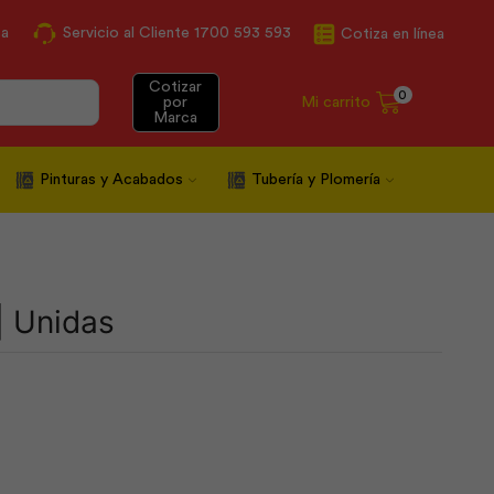
ca
Servicio al Cliente 1700 593 593
Cotiza en línea
Cotizar
0
Mi carrito
por
Marca
Pinturas y Acabados
Tubería y Plomería
| Unidas