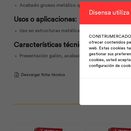
Acabado grueso metálico que ofrece protección ant
Disensa utiliza
Usos o aplicaciones:
Uso en estructuras metálicas, maquinaria, tuberías
CONSTRUMERCADO S.A. 
ofrecer contenidos per
Características técnicas:
web. Estas cookies ta
gestionar sus preferen
Presentación galón, acabado metálico grueso, alta 
cookies, usted acepta 
configuración de cook
Descargar ficha técnica