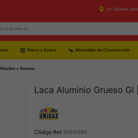
Un Disensa cer
Search
input
inas
Hierro y Acero
Materiales de Construcción
Masillas y Resinas
Laca Aluminio Grueso Gl 
Código Ref:
91019988