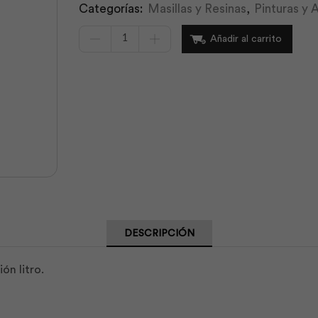
Categorías:
Masillas y Resinas
,
Pinturas y
Laca
Añadir al carrito
Aluminio
Grueso
Gl
|
Unidas
cantidad
DESCRIPCIÓN
ón litro.