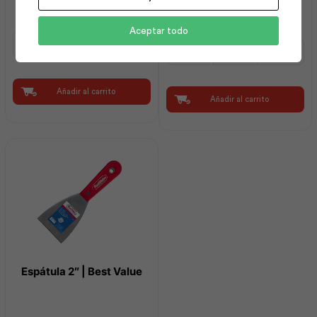
Plástico | Best Value
Aceptar todo
Blanqueador
Espátula
Cementicio
4"
20kg
Mango
|
Plástico
Intaco
Añadir al carrito
|
Añadir al carrito
cantidad
Best
Value
cantidad
Espátula 2″ | Best Value