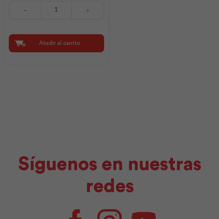
Espátula
2"
|
Best
Value
Añadir al carrito
cantidad
Síguenos en nuestras
redes