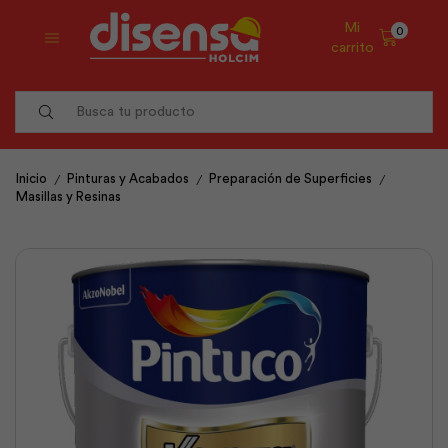
Mi
0
carrito
Search
input
/
/
/
Inicio
Pinturas y Acabados
Preparación de Superficies
Masillas y Resinas