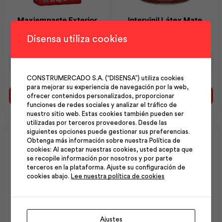
Maxiempaste Exterior
Intervinil Látex Mate
Blanco 20Kg | Intaco
Blanco Puro 1 gl | Pintuco
Disensa utiliza cookies
Maxiempaste
Intervinil
Exterior
Látex
Blanco
Mate
CONSTRUMERCADO S.A. (“DISENSA”) utiliza cookies
20Kg
Blanco
para mejorar su experiencia de navegación por la web,
|
Puro
ofrecer contenidos personalizados, proporcionar
Añadir al carrito
Añadir al carrito
Intaco
1
funciones de redes sociales y analizar el tráfico de
cantidad
gl
nuestro sitio web. Estas cookies también pueden ser
utilizadas por terceros proveedores. Desde las
|
siguientes opciones puede gestionar sus preferencias.
Pintuco
Obtenga más información sobre nuestra Política de
cantidad
cookies: Al aceptar nuestras cookies, usted acepta que
se recopile información por nosotros y por parte
terceros en la plataforma. Ajuste su configuración de
cookies abajo.
Lee nuestra política de cookies
Blanqueador Cementicio
Espátula 4″ Mango
Ajustes
20kg | Intaco