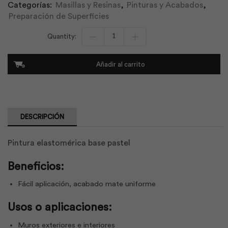
Categorías:
Masillas y Resinas
,
Pinturas y Acabados
,
Preparación de Superficies
Koraza
Elastomérica
Base
Pastel
Añadir al carrito
1
gl
|
Pintuco
cantidad
DESCRIPCIÓN
Pintura elastomérica base pastel
Beneficios:
Fácil aplicación, acabado mate uniforme
Usos o aplicaciones:
Muros exteriores e interiores