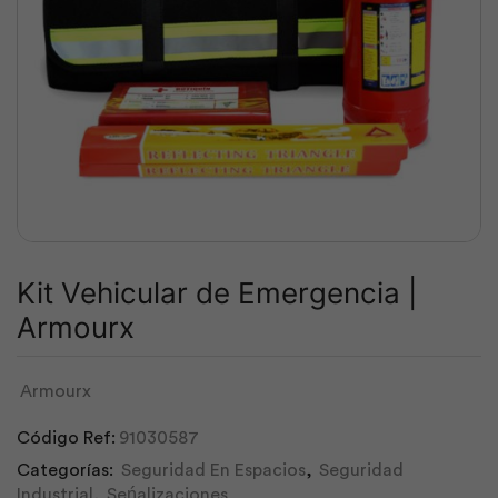
Kit Vehicular de Emergencia |
Armourx
Armourx
Código Ref:
91030587
Categorías:
Seguridad En Espacios
,
Seguridad
Industrial
,
Seńalizaciones