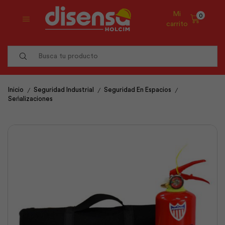
Mi
0
carrito
Search
input
/
/
/
Inicio
Seguridad Industrial
Seguridad En Espacios
Seńalizaciones