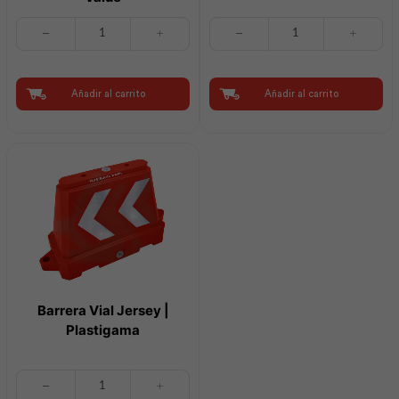
Gafas
Luces
de
de
Seguridad
Emergencia
Ajustable
2
Moderno
Luces
Añadir al carrito
Añadir al carrito
|
5.4w
Best
|
Value
Evlite
cantidad
cantidad
Barrera Vial Jersey |
Plastigama
Barrera
Vial