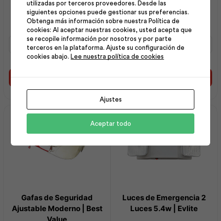
Casco de Seguridad
Extintor 5 Lbs Co2 con
utilizadas por terceros proveedores. Desde las
Blanco | Armourx
Gancho y Corneta |
siguientes opciones puede gestionar sus preferencias.
Obtenga más información sobre nuestra Política de
Admiral
cookies: Al aceptar nuestras cookies, usted acepta que
se recopile información por nosotros y por parte
Casco
Extintor
terceros en la plataforma. Ajuste su configuración de
de
5
cookies abajo.
Lee nuestra política de cookies
Seguridad
Lbs
Blanco
Co2
|
con
Añadir al carrito
Añadir al carrito
Armourx
Gancho
cantidad
y
Ajustes
Corneta
|
Aceptar todo
Admiral
cantidad
Gafas de Seguridad
Luces de Emergencia 2
Ajustable Moderno | Best
Luces 5.4w | Evlite
Value