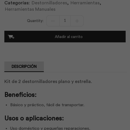
Categorías:
Destornilladores
,
Herramientas
,
Herramientas Manuales
Juego
Destornilladores
2
Piezas
Añadir al carrito
|
Workpro
cantidad
DESCRIPCIÓN
Kit de 2 destornilladores plano y estrella.
Beneficios:
Básico y práctico, fácil de transportar.
Usos o aplicaciones:
Uso doméstico y pequeńas reparaciones.