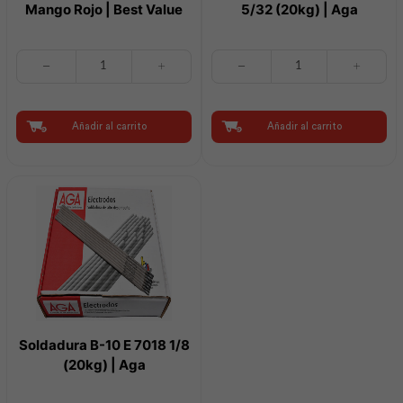
Mango Rojo | Best Value
5/32 (20kg) | Aga
Alicate
Soldadura
Corte
B-
Diagonal
10
6"
E
Mango
7018
Añadir al carrito
Añadir al carrito
Rojo
5/32
|
(20kg)
Best
|
Value
Aga
cantidad
cantidad
Soldadura B-10 E 7018 1/8
(20kg) | Aga