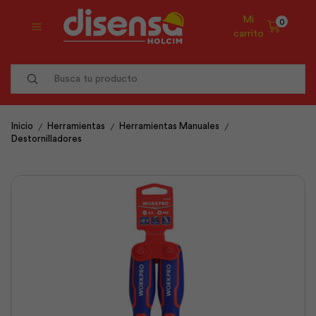
Mi
0
carrito
Search
input
/
/
/
Inicio
Herramientas
Herramientas Manuales
Destornilladores