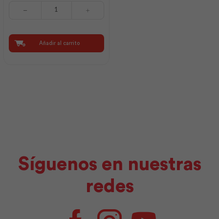
Soldadura
B-
10
E
7018
Añadir al carrito
1/8
(20kg)
|
Aga
cantidad
Síguenos en nuestras
redes