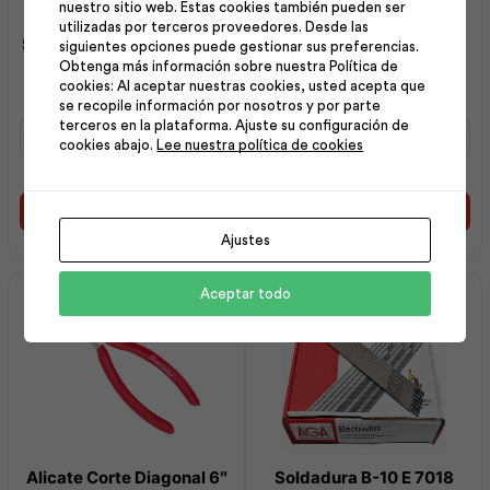
nuestro sitio web. Estas cookies también pueden ser
utilizadas por terceros proveedores. Desde las
Soldadura 6011 Pun Verde
Cepillo Copa Alambre
siguientes opciones puede gestionar sus preferencias.
1/8-25kg | Indura
AcerTren5 | Best Value
Obtenga más información sobre nuestra Política de
cookies: Al aceptar nuestras cookies, usted acepta que
se recopile información por nosotros y por parte
terceros en la plataforma. Ajuste su configuración de
Soldadura
Cepillo
cookies abajo.
Lee nuestra política de cookies
6011
Copa
Pun
Alambre
Verde
AcerTren5
1/8-
|
Añadir al carrito
Añadir al carrito
25kg
Best
Ajustes
|
Value
Indura
cantidad
cantidad
Aceptar todo
Alicate Corte Diagonal 6″
Soldadura B-10 E 7018