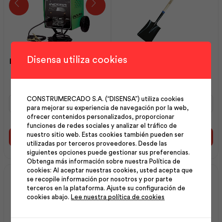
Disensa utiliza cookies
Máquina de Soldar Modelo
Pala Punta Cuadrada |
250 Ac 110/220v | Indura
Best Value
Máquina
Pala
CONSTRUMERCADO S.A. (“DISENSA”) utiliza cookies
para mejorar su experiencia de navegación por la web,
de
Punta
ofrecer contenidos personalizados, proporcionar
Soldar
Cuadrada
funciones de redes sociales y analizar el tráfico de
Modelo
|
nuestro sitio web. Estas cookies también pueden ser
250
Best
Añadir al carrito
Añadir al carrito
utilizadas por terceros proveedores. Desde las
Ac
Value
siguientes opciones puede gestionar sus preferencias.
110/220v
cantidad
Obtenga más información sobre nuestra Política de
|
cookies: Al aceptar nuestras cookies, usted acepta que
Indura
se recopile información por nosotros y por parte
cantidad
terceros en la plataforma. Ajuste su configuración de
cookies abajo.
Lee nuestra política de cookies