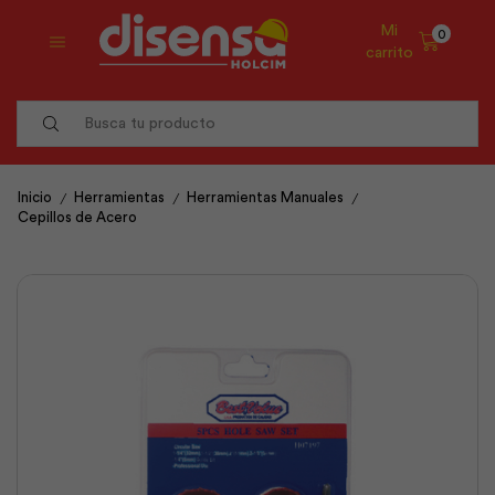
Mi
0
carrito
Search
input
/
/
/
Inicio
Herramientas
Herramientas Manuales
Cepillos de Acero