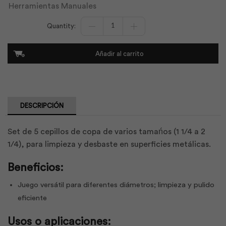
Herramientas Manuales
Cepillo
Copa
5Pcs
11/4
Añadir al carrito
a
21/2
|
Best
Value
cantidad
DESCRIPCIÓN
Set de 5 cepillos de copa de varios tamańos (1 1/4 a 2
1/4), para limpieza y desbaste en superficies metálicas.
Beneficios:
Juego versátil para diferentes diámetros; limpieza y pulido
eficiente
Usos o aplicaciones: