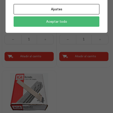
Ajustes
Martillo 20oz Curvo
Alicate para Electricista
Aceptar todo
Mnago Madera | Stanley
9.5″ Alto P | Best Value
Martillo
Alicate
20oz
para
Curvo
Electricista
Mnago
9.5"
Madera
Alto
Añadir al carrito
Añadir al carrito
|
P
Stanley
|
cantidad
Best
Value
cantidad