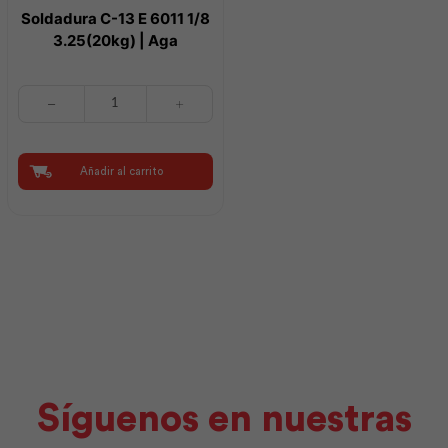
Soldadura C-13 E 6011 1/8
3.25(20kg) | Aga
Soldadura
C-
13
E
6011
Añadir al carrito
1/8
3.25(20kg)
|
Aga
cantidad
Síguenos en nuestras