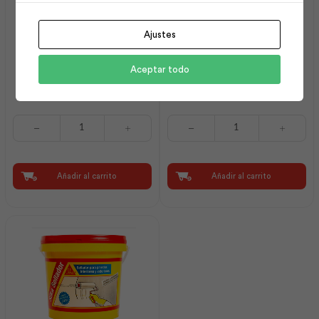
Ajustes
Intervinil Látex Mate
Espátula 1 1/2″ Mango
Aceptar todo
Blanco Puro 1 gl | Pintuco
Plástico | Best Value
Intervinil
Espátula
Látex
1
Mate
1/2"
Blanco
Mango
Puro
Plástico
Añadir al carrito
Añadir al carrito
1
|
gl
Best
|
Value
Pintuco
cantidad
cantidad