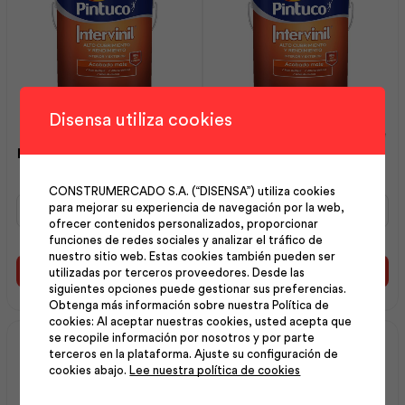
Disensa utiliza cookies
Intervinil Látex Mate
Intervinil Látex Mate Base
Blanco Hueso 1 gl | Pintuco
Pastel 1 gl | Pintuco
CONSTRUMERCADO S.A. (“DISENSA”) utiliza cookies
Intervinil
Intervinil
para mejorar su experiencia de navegación por la web,
Látex
Látex
ofrecer contenidos personalizados, proporcionar
Mate
Mate
funciones de redes sociales y analizar el tráfico de
Blanco
Base
nuestro sitio web. Estas cookies también pueden ser
Hueso
Pastel
utilizadas por terceros proveedores. Desde las
Añadir al carrito
Añadir al carrito
1
1
siguientes opciones puede gestionar sus preferencias.
gl
gl
Obtenga más información sobre nuestra Política de
cookies: Al aceptar nuestras cookies, usted acepta que
|
|
se recopile información por nosotros y por parte
Pintuco
Pintuco
terceros en la plataforma. Ajuste su configuración de
cantidad
cantidad
cookies abajo.
Lee nuestra política de cookies