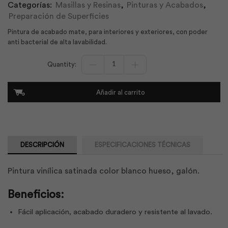
Categorías:
Masillas y Resinas
,
Pinturas y Acabados
,
Preparación de Superficies
Pintura de acabado mate, para interiores y exteriores, con poder
anti bacterial de alta lavabilidad.
Intervinil
Satinado
Blanco
Hueso
Añadir al carrito
1
gl
|
Pintuco
cantidad
DESCRIPCIÓN
ESPECIFICACIONES TÉCNICAS
Pintura vinílica satinada color blanco hueso, galón.
Beneficios:
Fácil aplicación, acabado duradero y resistente al lavado.