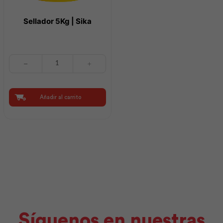
Sellador 5Kg | Sika
Sellador
5Kg
|
Sika
cantidad
Añadir al carrito
Síguenos en nuestras