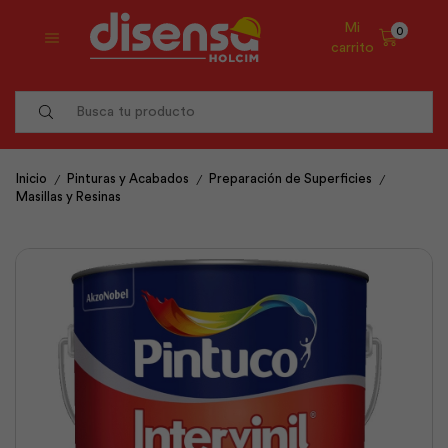
Mi
0
carrito
Search
input
/
/
/
Inicio
Pinturas y Acabados
Preparación de Superficies
Masillas y Resinas