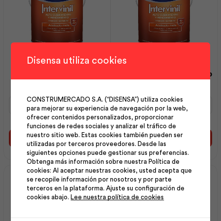
Disensa utiliza cookies
Intervinil Látex Mate
Intervinil Látex Mate
Blanco Puro 1 gl | Pintuco
Blanco Hueso 1 gl | Pintuco
CONSTRUMERCADO S.A. (“DISENSA”) utiliza cookies
Intervinil
Intervinil
para mejorar su experiencia de navegación por la web,
Látex
Látex
ofrecer contenidos personalizados, proporcionar
Mate
Mate
funciones de redes sociales y analizar el tráfico de
Blanco
Blanco
nuestro sitio web. Estas cookies también pueden ser
Puro
Hueso
Añadir al carrito
Añadir al carrito
utilizadas por terceros proveedores. Desde las
1
1
siguientes opciones puede gestionar sus preferencias.
gl
gl
Obtenga más información sobre nuestra Política de
|
|
cookies: Al aceptar nuestras cookies, usted acepta que
Pintuco
Pintuco
se recopile información por nosotros y por parte
cantidad
cantidad
terceros en la plataforma. Ajuste su configuración de
cookies abajo.
Lee nuestra política de cookies