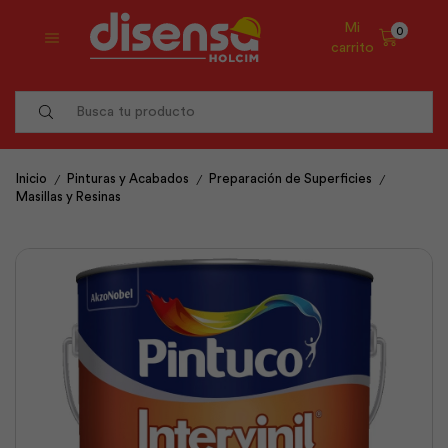
Mi
0
carrito
Search
input
/
/
/
Inicio
Pinturas y Acabados
Preparación de Superficies
Masillas y Resinas