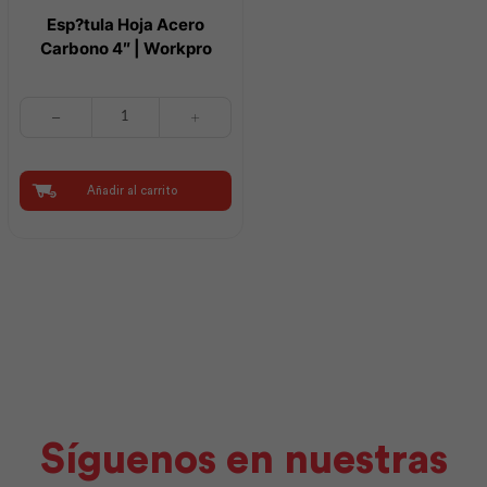
Esp?tula Hoja Acero
Carbono 4″ | Workpro
Esp?
tula
Hoja
Acero
Carbono
Añadir al carrito
4"
|
Workpro
cantidad
Síguenos en nuestras