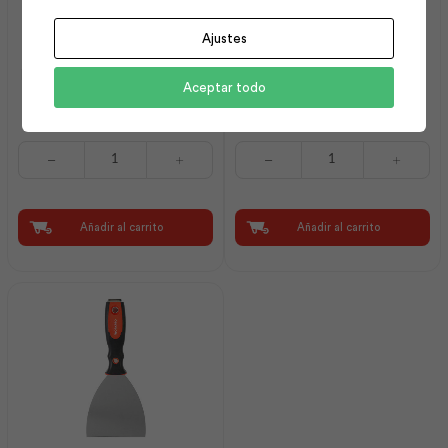
Ajustes
Intervinil Látex Mate Base
Intervinil Látex Mate
Aceptar todo
Tint 5 gl | Pintuco
Blanco Hueso 5 gl |
Pintuco
Intervinil
Intervinil
Látex
Látex
Mate
Mate
Base
Blanco
Tint
Hueso
Añadir al carrito
Añadir al carrito
5
5
gl
gl
|
|
Pintuco
Pintuco
cantidad
cantidad