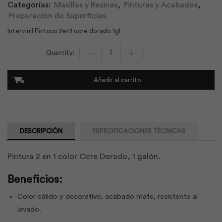
Categorías:
Masillas y Resinas
,
Pinturas y Acabados
,
Preparación de Superficies
Intervinil Pintuco 2en1 ocre dorado 1gl
Intervinil
2
en
1
Añadir al carrito
Ocre
Dorado
1gl
|
Pintuco
cantidad
DESCRIPCIÓN
ESPECIFICACIONES TÉCNICAS
Pintura 2 en 1 color Ocre Dorado, 1 galón.
Beneficios:
Color cálido y decorativo, acabado mate, resistente al
lavado.