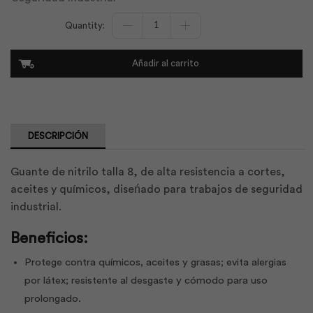
Guante
de
Nitrilo
Talla
Añadir al carrito
8"
|
Armourx
cantidad
DESCRIPCIÓN
Guante de nitrilo talla 8, de alta resistencia a cortes,
aceites y químicos, diseńado para trabajos de seguridad
industrial.
Beneficios:
Protege contra químicos, aceites y grasas; evita alergias
por látex; resistente al desgaste y cómodo para uso
prolongado.