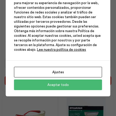
para mejorar su experiencia de navegación por la web,
ofrecer contenidos personalizados, proporcionar
funciones de redes sociales y analizar el tráfico de
nuestro sitio web. Estas cookies también pueden ser
utilizadas por terceros proveedores. Desde las
siguientes opciones puede gestionar sus preferencias.
Obtenga más información sobre nuestra Política de
cookies: Al aceptar nuestras cookies, usted acepta que
se recopile información por nosotros y por parte
Separador Vial Cilíndrico |
Máscara de Soldar
terceros en la plataforma. Ajuste su configuración de
Plastigama
Fotosensible | Indura
cookies abajo.
Lee nuestra política de cookies
Separador
Máscara
Vial
de
Cilíndrico
Soldar
Ajustes
|
Fotosensible
Plastigama
|
Añadir al carrito
Añadir al carrito
Aceptar todo
cantidad
Indura
cantidad