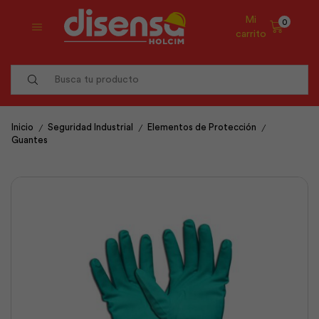
Mi
0
carrito
Search
input
/
/
/
Inicio
Seguridad Industrial
Elementos de Protección
Guantes