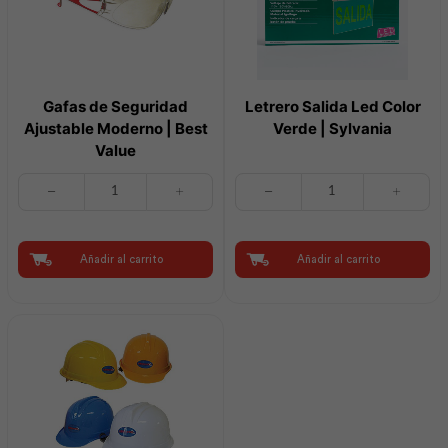
Gafas de Seguridad
Letrero Salida Led Color
Ajustable Moderno | Best
Verde | Sylvania
Value
Gafas
Letrero
de
Salida
Seguridad
Led
Ajustable
Color
Moderno
Verde
Añadir al carrito
Añadir al carrito
|
|
Best
Sylvania
Value
cantidad
cantidad