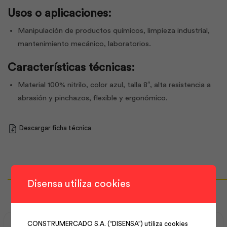
Usos o aplicaciones:
Manipulación de productos químicos, limpieza industrial,
mantenimiento mecánico, laboratorios.
Características técnicas:
Material 100% nitrilo, color azul, talla 8″, alta resistencia a
abrasión y pinchazos, flexible y ergonómico.
Descargar ficha técnica
Productos Relacionados
Disensa utiliza cookies
CONSTRUMERCADO S.A. (“DISENSA”) utiliza cookies