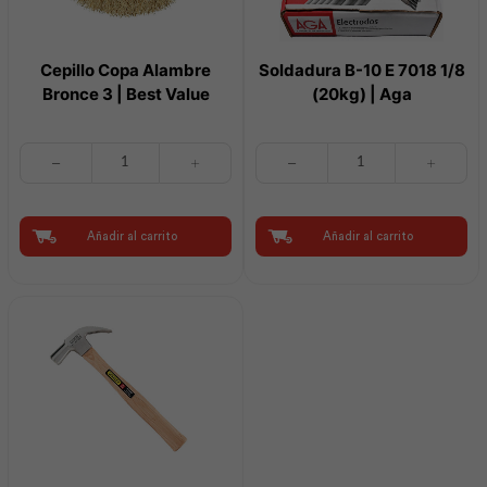
Cepillo Copa Alambre
Soldadura B-10 E 7018 1/8
Bronce 3 | Best Value
(20kg) | Aga
Cepillo
Soldadura
Copa
B-
Alambre
10
Bronce
E
3
7018
Añadir al carrito
Añadir al carrito
|
1/8
Best
(20kg)
Value
|
cantidad
Aga
cantidad