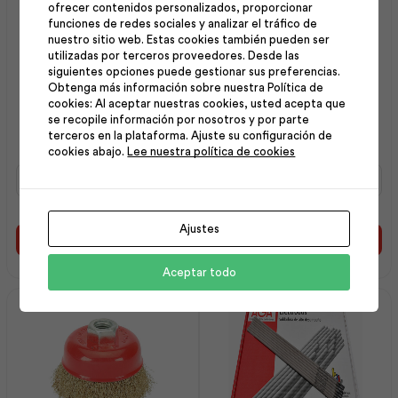
ofrecer contenidos personalizados, proporcionar
funciones de redes sociales y analizar el tráfico de
nuestro sitio web. Estas cookies también pueden ser
utilizadas por terceros proveedores. Desde las
siguientes opciones puede gestionar sus preferencias.
Obtenga más información sobre nuestra Política de
Soldadura C-13 E 6011
Cepillo Copa Alambre
cookies: Al aceptar nuestras cookies, usted acepta que
se recopile información por nosotros y por parte
5/32 (20kg) | Aga
BronTren3 | Best Value
terceros en la plataforma. Ajuste su configuración de
cookies abajo.
Lee nuestra política de cookies
Soldadura
Cepillo
C-
Copa
13
Alambre
E
BronTren3
Ajustes
6011
|
Añadir al carrito
Añadir al carrito
5/32
Best
(20kg)
Value
Aceptar todo
|
cantidad
Aga
cantidad