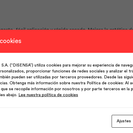
gaste, fácil aplicación y rápido secado. Mejora la estética de
 cookies
, puertas, ventanas y otras superficies que requieren protecc
(“DISENSA”) utiliza cookies para mejorar su experiencia de navega
sonalizados, proporcionar funciones de redes sociales y analizar el trá
mbién pueden ser utilizadas por terceros proveedores. Desde las sigu
enso, alta durabilidad y resistencia a rayos UV.
cias. Obtenga más información sobre nuestra Política de cookies: Al a
que se recopile información por nosotros y por parte terceros en la p
ies abajo.
Lee nuestra política de cookies
Ajustes
Productos Relacionados