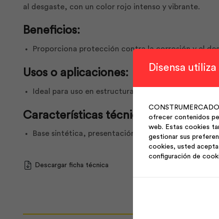
al desgaste, con un color rojo intenso y vibrante.
Beneficios:
Proporciona protección contra la corrosión y el des
Disensa utiliza
Usos o aplicaciones:
Ideal para uso en estructuras metálicas, mobiliario
CONSTRUMERCADO S.A. 
Características técnicas:
ofrecer contenidos per
web. Estas cookies ta
Base sintética, presentación en litro, color rojo int
gestionar sus preferen
cookies, usted acepta 
configuración de cook
Descargar ficha técnica