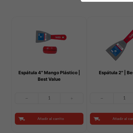
Espátula 4″ Mango Plástico |
Espátula 2″ | Be
Best Value
Espátula
Espátula
4"
2"
Mango
|
Plástico
Best
Añadir al carrito
Añadir al car
|
Value
Best
cantidad
Value