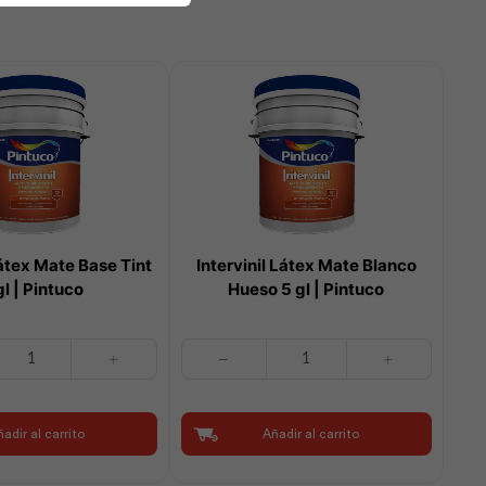
Látex Mate Base Tint
Intervinil Látex Mate Blanco
gl | Pintuco
Hueso 5 gl | Pintuco
Intervinil
Látex
Mate
Blanco
adir al carrito
Añadir al carrito
Hueso
5
gl