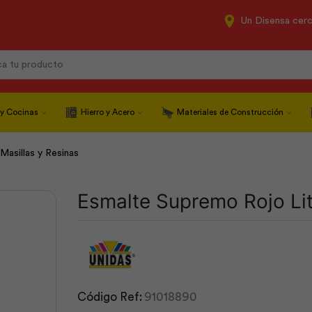
Un Disensa cer
Search
input
 y Cocinas
Hierro y Acero
Materiales de Construcción
Masillas y Resinas
Esmalte Supremo Rojo Lit
Código Ref:
91018890