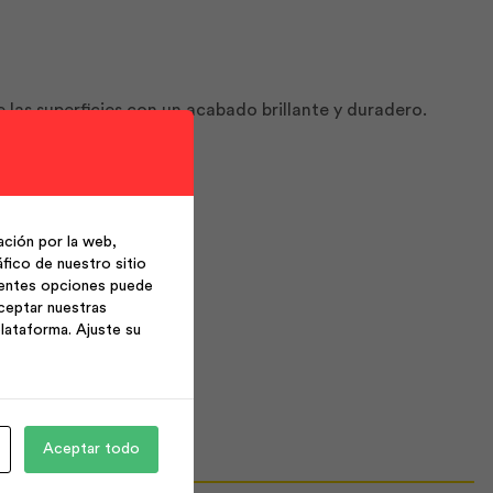
 las superficies con un acabado brillante y duradero.
ión y decoración.
ción por la web,
fico de nuestro sitio
ientes opciones puede
ceptar nuestras
lataforma. Ajuste su
Aceptar todo