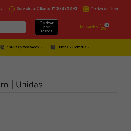
ca
Servicio al Cliente 1700 593 593
Cotiza en línea
Cotizar
0
Mi carrito
por
Marca
Pinturas y Acabados
Tubería y Plomería
ro | Unidas