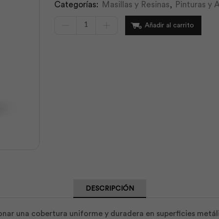
Categorías:
Masillas y Resinas
,
Pinturas y
Esmalte
Añadir al carrito
Supremo
Rojo
Litro
|
Unidas
cantidad
DESCRIPCIÓN
nar una cobertura uniforme y duradera en superficies metáli