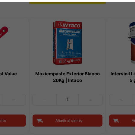
st Value
Maxiempaste Exterior Blanco
Intervinil 
20Kg | Intaco
5 
Maxiempaste
Intervinil
Exterior
Látex
Blanco
Mate
20Kg
Base
rito
Añadir al carrito
Añ
|
Tint
Intaco
5
cantidad
gl