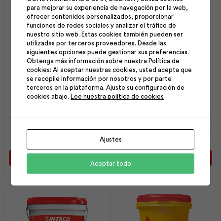
para mejorar su experiencia de navegación por la web,
ofrecer contenidos personalizados, proporcionar
funciones de redes sociales y analizar el tráfico de
nuestro sitio web. Estas cookies también pueden ser
utilizadas por terceros proveedores. Desde las
siguientes opciones puede gestionar sus preferencias.
Obtenga más información sobre nuestra Política de
cookies: Al aceptar nuestras cookies, usted acepta que
se recopile información por nosotros y por parte
Intervinil Látex Mate
Maxiempaste Exterior
terceros en la plataforma. Ajuste su configuración de
Arena 1 gl | Pintuco
Blanco 20Kg | Intaco
cookies abajo.
Lee nuestra política de cookies
Intervinil
Maxiempaste
Látex
Exterior
Mate
Blanco
Ajustes
Arena
20Kg
1
|
Añadir al carrito
Añadir al carrito
Aceptar todo
gl
Intaco
|
cantidad
Pintuco
cantidad