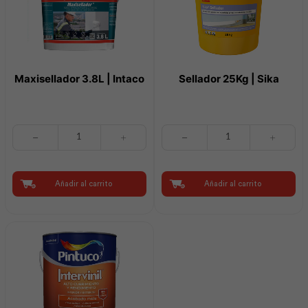
Maxisellador 3.8L | Intaco
Sellador 25Kg | Sika
Maxisellador
Sellador
3.8L
25Kg
|
|
Intaco
Sika
cantidad
cantidad
Añadir al carrito
Añadir al carrito