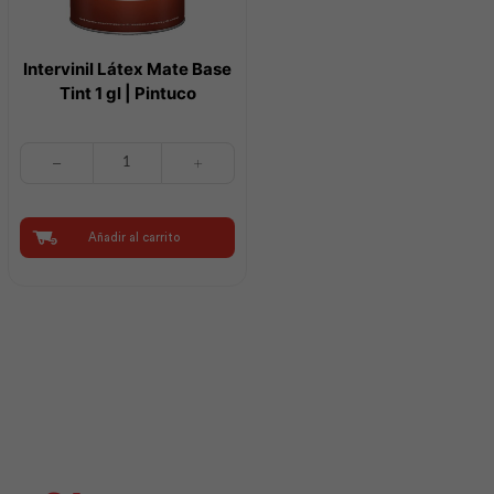
Intervinil Látex Mate Base
Tint 1 gl | Pintuco
Intervinil
Látex
Mate
Base
Tint
Añadir al carrito
1
gl
|
Pintuco
cantidad