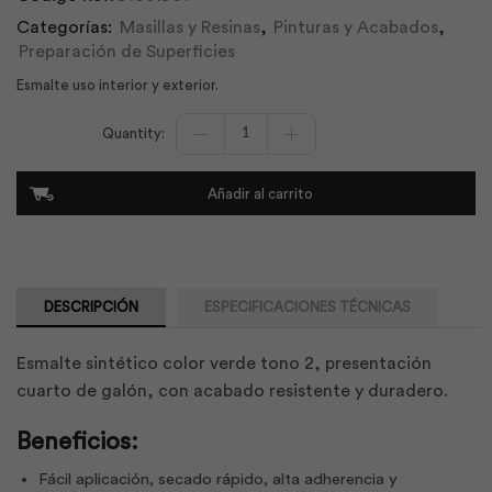
Categorías:
Masillas y Resinas
,
Pinturas y Acabados
,
Preparación de Superficies
Esmalte uso interior y exterior.
Esmalte
ico
verde
t2
Añadir al carrito
117445
1/4
gl
|
Pintuco
cantidad
DESCRIPCIÓN
ESPECIFICACIONES TÉCNICAS
Esmalte sintético color verde tono 2, presentación
cuarto de galón, con acabado resistente y duradero.
Beneficios:
Fácil aplicación, secado rápido, alta adherencia y