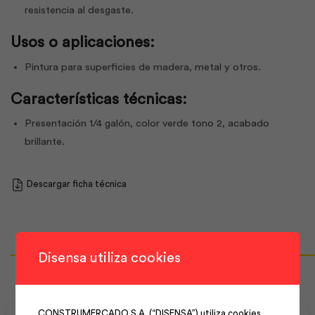
resistencia al desgaste.
Usos o aplicaciones:
Pintura para superficies de madera, metal y otros.
Características técnicas:
Presentación 1/4 galón, color verde tono 2, acabado
brillante.
Descargar ficha técnica
Productos Relacionados
Disensa utiliza cookies
CONSTRUMERCADO S.A. (“DISENSA”) utiliza cookies