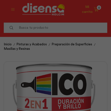
Mi
0
carrito
Search
input
/
/
/
Inicio
Pinturas y Acabados
Preparación de Superficies
Masillas y Resinas