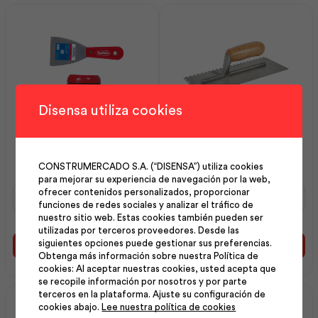
Disensa utiliza cookies
Espátula 4″ Mango
Llana 280×120 Dentada
Plástico | Best Value
6x6x6 | Workpro
CONSTRUMERCADO S.A. (“DISENSA”) utiliza cookies
para mejorar su experiencia de navegación por la web,
Espátula
Llana
ofrecer contenidos personalizados, proporcionar
4"
280x120
funciones de redes sociales y analizar el tráfico de
nuestro sitio web. Estas cookies también pueden ser
Mango
Dentada
utilizadas por terceros proveedores. Desde las
Plástico
6x6x6
siguientes opciones puede gestionar sus preferencias.
|
|
Añadir al carrito
Añadir al carrito
Obtenga más información sobre nuestra Política de
Best
Workpro
cookies: Al aceptar nuestras cookies, usted acepta que
Value
cantidad
se recopile información por nosotros y por parte
cantidad
terceros en la plataforma. Ajuste su configuración de
cookies abajo.
Lee nuestra política de cookies