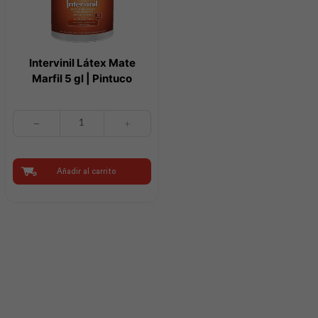
Intervinil Látex Mate
Marfil 5 gl | Pintuco
Intervinil
Látex
Mate
Marfil
5
Añadir al carrito
gl
|
Pintuco
cantidad