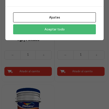
Ajustes
Aceptar todo
Intervinil Látex Mate Base
Sellador 5Kg | Sika
1 gl | Pintuco
Intervinil
Sellador
Látex
5Kg
Mate
|
Base
Sika
1
cantidad
Añadir al carrito
Añadir al carrito
gl
|
Pintuco
cantidad