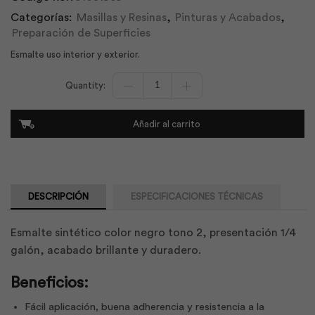
Categorías:
Masillas y Resinas
,
Pinturas y Acabados
,
Preparación de Superficies
Esmalte uso interior y exterior.
Esmalte
Ico
Negro
T2
Añadir al carrito
117442
1/4
Gl
|
Pintuco
cantidad
DESCRIPCIÓN
ESPECIFICACIONES TÉCNICAS
Esmalte sintético color negro tono 2, presentación 1/4
galón, acabado brillante y duradero.
Beneficios:
Fácil aplicación, buena adherencia y resistencia a la