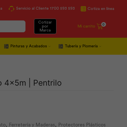
ca
Servicio al Cliente 1700 593 593
Cotiza en línea
Cotizar
0
Mi carrito
por
Marca
Pinturas y Acabados
Tubería y Plomería
 4x5m | Pentrilo
nto
,
Ferretería y Maderas
,
Protectores Plásticos