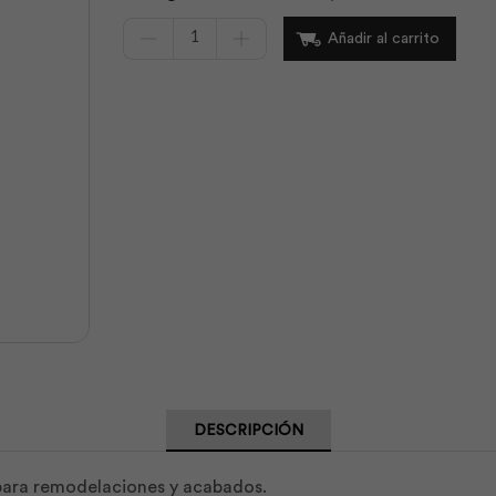
Cubretodo
Añadir al carrito
Plástico
Medio
4x5m
|
Pentrilo
cantidad
DESCRIPCIÓN
 para remodelaciones y acabados.