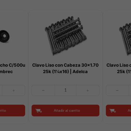
ucho C/500u
Clavo Liso con Cabeza 30×1.70
Clavo Liso
lambrec
25k (1¼x16) | Adelca
25k (1
Clavo
Clavo
Liso
Liso
con
con
Cabeza
Cabeza
rito
Añadir al carrito
Añ
30x1.70
40x2.15
25k
25k
(1¼x16)
(1½x14)
|
|