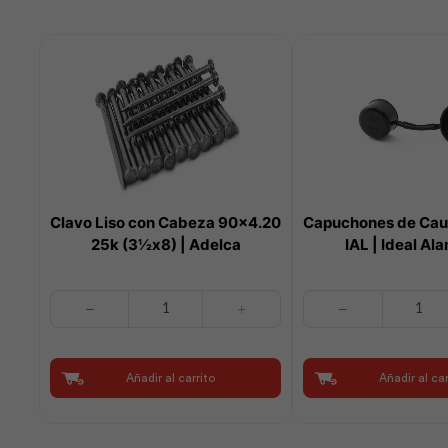
Clavo Liso con Cabeza 90×4.20
Capuchones de Ca
25k (3½x8) | Adelca
IAL | Ideal A
Clavo
Capuchones
Liso
de
con
Caucho
Cabeza
C/500u
Añadir al carrito
Añadir al car
90x4.20
IAL
25k
|
(3½x8)
Ideal
|
Alambrec