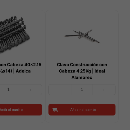
 con Cabeza 40×2.15
Clavo Construcción con
½x14) | Adelca
Cabeza 4 25Kg | Ideal
Alambrec
Clavo
Construcción
con
Cabeza
adir al carrito
Añadir al carrito
4
25Kg
|
Ideal