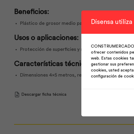
Beneficios:
Disensa utiliza
Plástico de grosor medio para mayor protección en
Usos o aplicaciones:
CONSTRUMERCADO S.A. 
Protección de superficies y materiales en construcc
ofrecer contenidos per
web. Estas cookies ta
Características técnicas:
gestionar sus preferen
cookies, usted acepta 
Dimensiones 4×5 metros, resistencia media al desg
configuración de cook
Descargar ficha técnica