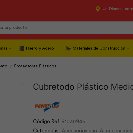
Un Disensa cer
Search
input
inas
Hierro y Acero
Materiales de Construcción
/
ento
Protectores Plásticos
Cubretodo Plástico Medio
Código Ref:
91030946
Categorías:
Accesorios para Almacenamie