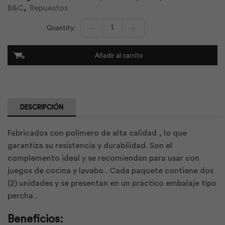
B&C
,
Repuestos
Contratuercas
˝
Abs
E520.6Cn
Añadir al carrito
Dh
|
F.V
cantidad
DESCRIPCIÓN
Fabricados con polímero de alta calidad , lo que
garantiza su resistencia y durabilidad. Son el
complemento ideal y se recomiendan para usar con
juegos de cocina y lavabo . Cada paquete contiene dos
(2) unidades y se presentan en un práctico embalaje tipo
percha .
Beneficios: