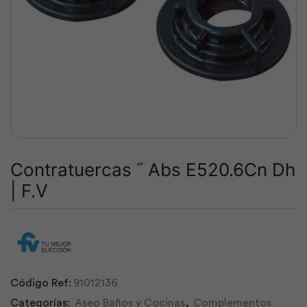
Contratuercas ˝ Abs E520.6Cn Dh
| F.V
Código Ref:
91012136
Categorías:
Aseo Baños y Cocinas
,
Complementos