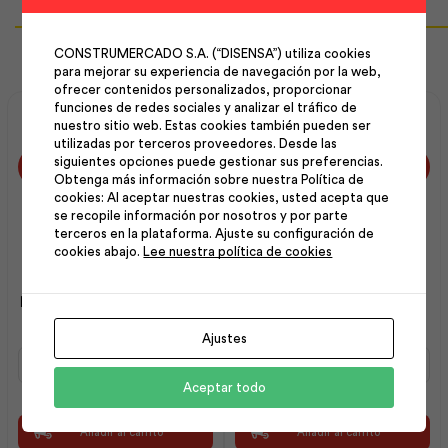
Productos Relacionados
CONSTRUMERCADO S.A. (“DISENSA”) utiliza cookies
para mejorar su experiencia de navegación por la web,
ofrecer contenidos personalizados, proporcionar
funciones de redes sociales y analizar el tráfico de
nuestro sitio web. Estas cookies también pueden ser
utilizadas por terceros proveedores. Desde las
siguientes opciones puede gestionar sus preferencias.
Obtenga más información sobre nuestra Política de
cookies: Al aceptar nuestras cookies, usted acepta que
se recopile información por nosotros y por parte
terceros en la plataforma. Ajuste su configuración de
cookies abajo.
Lee nuestra política de cookies
Asiento Económico
Asiento Económico
Redondo Verde Primavera
Redondo C. Shell | F.V
| F.V
Ajustes
Asiento
Asiento
Económico
Económico
Aceptar todo
Redondo
Redondo
Verde
C.
Primavera
Shell
Añadir al carrito
Añadir al carrito