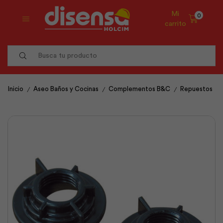
Mi
0
carrito
Search
input
/
/
/
Inicio
Aseo Baños y Cocinas
Complementos B&C
Repuestos