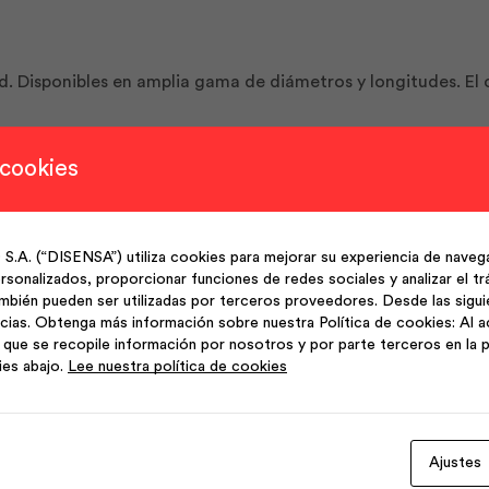
. Disponibles en amplia gama de diámetros y longitudes. El c
 cookies
je de encofrados (clavos gruesos). Carpintería y mueblería e
ción de puertas y ventanas, acabados de mueblería fina.
(“DISENSA”) utiliza cookies para mejorar su experiencia de navega
sonalizados, proporcionar funciones de redes sociales y analizar el trá
mbién pueden ser utilizadas por terceros proveedores. Desde las sigu
cias. Obtenga más información sobre nuestra Política de cookies: Al a
que se recopile información por nosotros y por parte terceros en la p
ies abajo.
Lee nuestra política de cookies
Ajustes