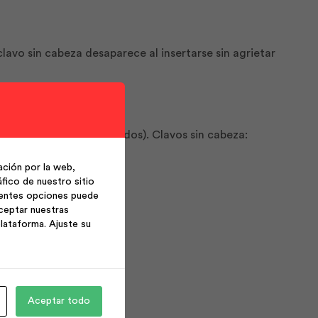
lavo sin cabeza desaparece al insertarse sin agrietar
n general (clavos delgados). Clavos sin cabeza:
ción por la web,
fico de nuestro sitio
ientes opciones puede
ceptar nuestras
lataforma. Ajuste su
Aceptar todo