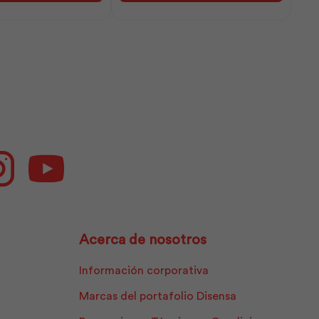
25k
(1¼x16)
|
Adelca
cantidad
ok
Instagram
Youtube
Acerca de nosotros
Información corporativa
Marcas del portafolio Disensa