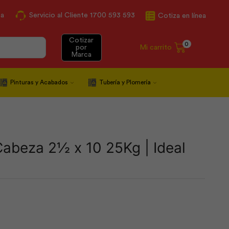
ca
Servicio al Cliente 1700 593 593
Cotiza en línea
Cotizar
0
Mi carrito
por
Marca
Pinturas y Acabados
Tubería y Plomería
abeza 2½ x 10 25Kg | Ideal