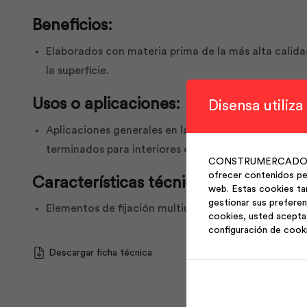
Beneficios:
Elaborados con materia prima de la más alta calidad
la superficie.
Usos o aplicaciones:
Disensa utiliza
Aplicaciones generales en la construcción. Ensambla
terminados para interiores en la construcción, fija
CONSTRUMERCADO S.A. 
ofrecer contenidos per
Características técnicas:
web. Estas cookies ta
gestionar sus preferen
Elementos de fijación multiuso.
cookies, usted acepta 
configuración de cook
Descargar ficha técnica