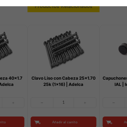
Productos Relacionados
beza 40×1.7
Clavo Liso con Cabeza 25×1.70
Capuchones
 Adelca
25k (1×16) | Adelca
IAL | 
Clavo
Capuchones
Liso
de
con
Caucho
Cabeza
C/500u
rito
Añadir al carrito
Añ
25x1.70
IAL