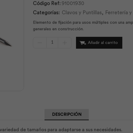
Código Ref:
91001930
Categorías:
Clavos y Puntillas
,
Ferretería 
Elemento de fijación para usos múltiples con una amp
generales en construcción.
Clavo
Añadir al carrito
Construcción
con
Cabeza
2½
x
10
25Kg
|
Ideal
Alambrec
cantidad
DESCRIPCIÓN
y variedad de tamańos para adaptarse a sus necesidades.