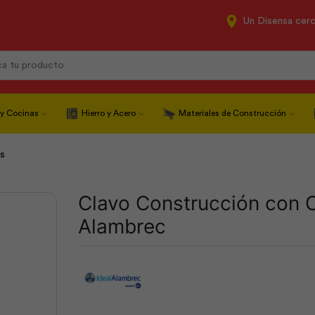
Un Disensa cer
Search
input
 y Cocinas
Hierro y Acero
Materiales de Construcción
as
Clavo Construcción con C
Alambrec