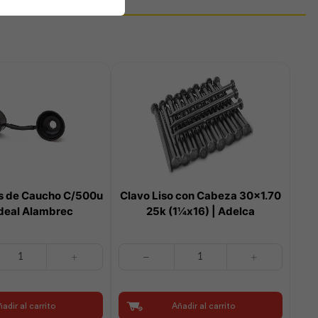
 de Caucho C/500u
Clavo Liso con Cabeza 30×1.70
Ideal Alambrec
25k (1¼x16) | Adelca
Clavo
Liso
con
Cabeza
adir al carrito
Añadir al carrito
30x1.70