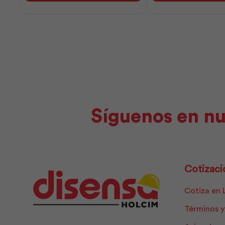
25k
25k
(5x5)
(1½x16)
|
|
Adelca
Adelca
cantidad
cantidad
Síguenos en nu
Cotizaci
Cotiza en 
Términos y