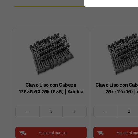
Clavo Liso con Cabeza
Clavo Liso con Ca
125×5.60 25k (5×5) | Adelca
25k (1½x16) |
Clavo
Clavo
Liso
Liso
con
con
Cabeza
Cabeza
Añadir al carrito
Añadir al car
125x5.60
40x1.7