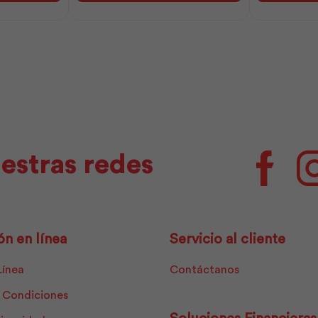
25k
|
(1x16)
Ideal
|
Alambrec
Adelca
cantidad
cantidad
estras redes
Facebo
ón en línea
Servicio al cliente
Línea
Contáctanos
 Condiciones