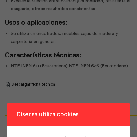
Excelente relación entre calidad y durabilidad, resistente al
desgaste, ofrece resultados consistentes
Usos o aplicaciones:
Se utiliza en encofrados, muebles cajas de madera y
carpintería en general.
Características técnicas:
NTE INEN 611 (Ecuatoriana) NTE INEN 626 (Ecuatoriana)
Descargar ficha técnica
Disensa utiliza cookies
Productos Relacionados