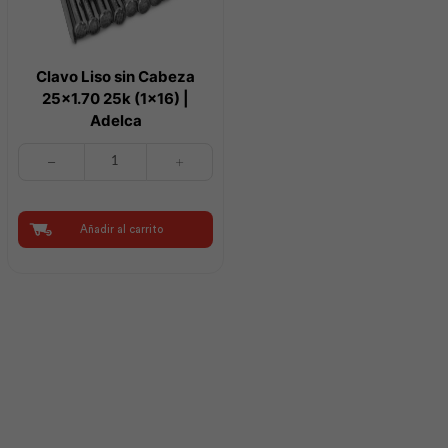
Clavo Liso sin Cabeza
25×1.70 25k (1×16) |
Adelca
Clavo
Liso
sin
Cabeza
25x1.70
Añadir al carrito
25k
(1x16)
|
Adelca
cantidad