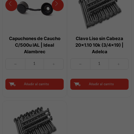
Capuchones de Caucho
Clavo Liso sin Cabeza
C/500u IAL | Ideal
20×1.10 10k (3/4×19) |
Alambrec
Adelca
Capuchones
Clavo
de
Liso
Caucho
sin
C/500u
Cabeza
IAL
20x1.10
Añadir al carrito
Añadir al carrito
|
10k
Ideal
(3/4x19)
Alambrec
|
cantidad
Adelca
cantidad