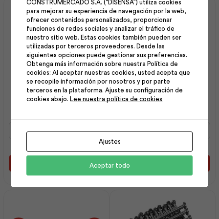
CONSTRUMERCADO S.A. (“DISENSA”) utiliza cookies
para mejorar su experiencia de navegación por la web,
ofrecer contenidos personalizados, proporcionar
funciones de redes sociales y analizar el tráfico de
nuestro sitio web. Estas cookies también pueden ser
utilizadas por terceros proveedores. Desde las
siguientes opciones puede gestionar sus preferencias.
Obtenga más información sobre nuestra Política de
cookies: Al aceptar nuestras cookies, usted acepta que
se recopile información por nosotros y por parte
Clavo Construcción con
Clavo Liso con Cabeza
terceros en la plataforma. Ajuste su configuración de
Cabeza 4 25Kg | Ideal
125×5.60 25k (5×5) |
cookies abajo.
Lee nuestra política de cookies
Alambrec
Adelca
Clavo
Clavo
Construcción
Liso
Ajustes
con
con
Cabeza
Cabeza
4
125x5.60
Añadir al carrito
Añadir al carrito
Aceptar todo
25Kg
25k
|
(5x5)
Ideal
|
Alambrec
Adelca
cantidad
cantidad