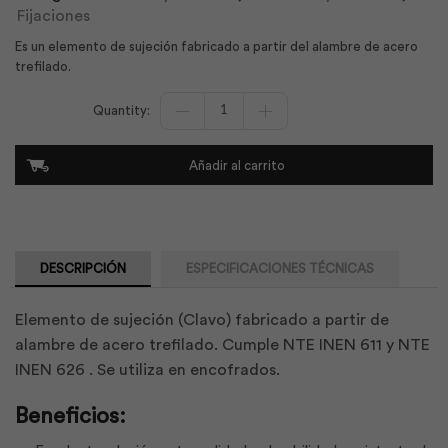
Fijaciones
Es un elemento de sujeción fabricado a partir del alambre de acero
trefilado.
Clavo
Común
Liso
con
Añadir al carrito
Cabeza
50x2.80
0.5k
|
Adelca
cantidad
DESCRIPCIÓN
ESPECIFICACIONES TÉCNICAS
Elemento de sujeción (Clavo) fabricado a partir de
alambre de acero trefilado. Cumple NTE INEN 611 y NTE
INEN 626 . Se utiliza en encofrados.
Beneficios: