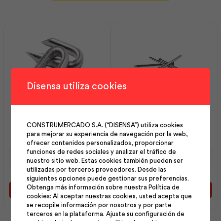
Disensa utiliza cookies
Grapas Galvanizado
Clavo Construcción con
Liviano R37 30×3.80 25k
Cabeza 3 25Kg | Ideal
CONSTRUMERCADO S.A. (“DISENSA”) utiliza cookies
para mejorar su experiencia de navegación por la web,
(1¼x9) | Adelca
Alambrec
ofrecer contenidos personalizados, proporcionar
Grapas
Clavo
funciones de redes sociales y analizar el tráfico de
nuestro sitio web. Estas cookies también pueden ser
Galvanizado
Construcción
utilizadas por terceros proveedores. Desde las
Liviano
con
siguientes opciones puede gestionar sus preferencias.
R37
Cabeza
Obtenga más información sobre nuestra Política de
30x3.80
3
Añadir al carrito
Añadir al carrito
cookies: Al aceptar nuestras cookies, usted acepta que
25k
25Kg
se recopile información por nosotros y por parte
(1¼x9)
|
terceros en la plataforma. Ajuste su configuración de
|
Ideal