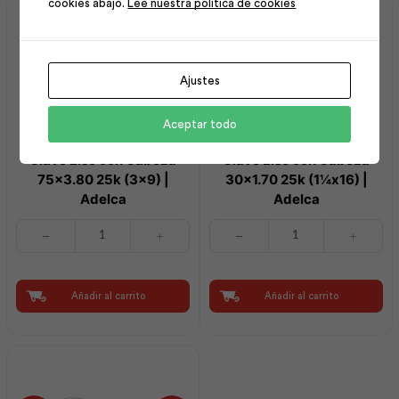
cookies abajo.
Lee nuestra política de cookies
Adelca
Alambrec
cantidad
cantidad
Ajustes
Aceptar todo
Clavo Liso con Cabeza
Clavo Liso con Cabeza
75×3.80 25k (3×9) |
30×1.70 25k (1¼x16) |
Adelca
Adelca
Clavo
Clavo
Liso
Liso
con
con
Cabeza
Cabeza
75x3.80
30x1.70
Añadir al carrito
Añadir al carrito
25k
25k
(3x9)
(1¼x16)
|
|
Adelca
Adelca
cantidad
cantidad