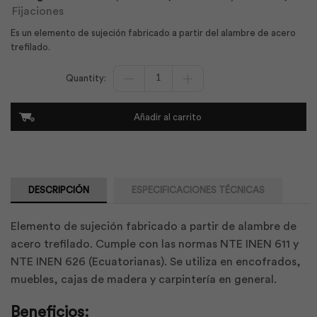
Fijaciones
Es un elemento de sujeción fabricado a partir del alambre de acero
trefilado.
Clavo
Común
Liso
con
Añadir al carrito
Cabeza
40x2.15
0.5k
|
Adelca
cantidad
DESCRIPCIÓN
ESPECIFICACIONES TÉCNICAS
Elemento de sujeción fabricado a partir de alambre de
acero trefilado. Cumple con las normas NTE INEN 611 y
NTE INEN 626 (Ecuatorianas). Se utiliza en encofrados,
muebles, cajas de madera y carpintería en general.
Beneficios: