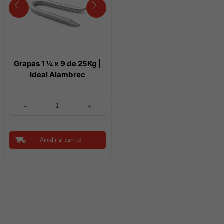
Grapas 1 ¼ x 9 de 25Kg |
Ideal Alambrec
Grapas
1
¼
x
9
Añadir al carrito
de
25Kg
|
Ideal
Alambrec
cantidad