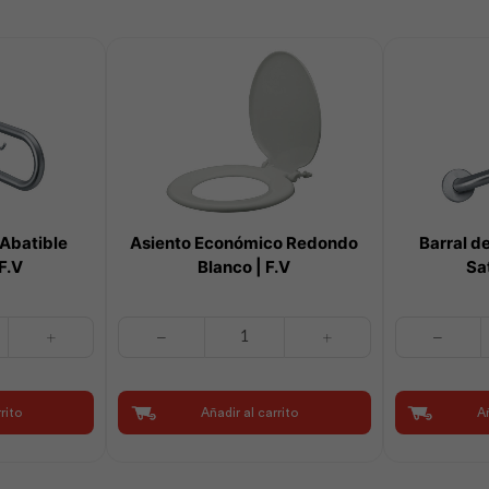
 Abatible
Asiento Económico Redondo
Barral d
F.V
Blanco | F.V
Sa
Asiento
Barral
Económico
de
Redondo
Apoyo
Blanco
Inclinado
rito
Añadir al carrito
Añ
|
Satinado
F.V
|
cantidad
F.V
cantidad