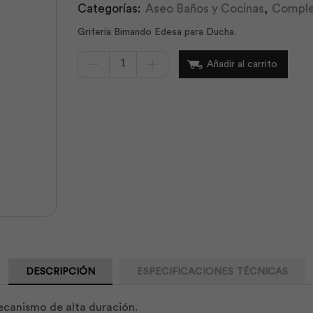
Categorías:
Aseo Baños y Cocinas
,
Compl
Grifería Bimando Edesa para Ducha.
Cartucho
Añadir al carrito
Cerámico
Ducha
A/Horario
|
Edesa
cantidad
DESCRIPCIÓN
ESPECIFICACIONES TÉCNICAS
canismo de alta duración.