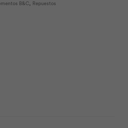
ementos B&C
,
Repuestos