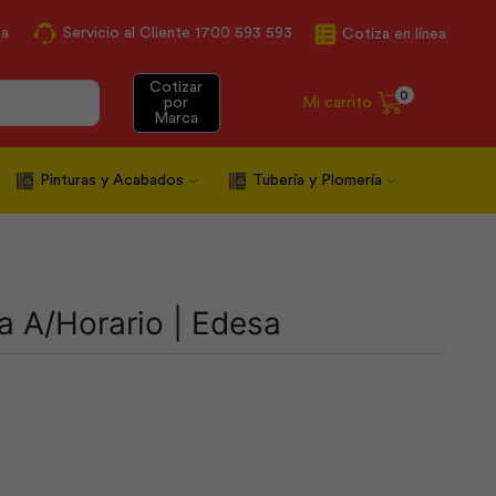
ca
Servicio al Cliente 1700 593 593
Cotiza en línea
Cotizar
0
Mi carrito
por
Marca
Pinturas y Acabados
Tubería y Plomería
 A/Horario | Edesa