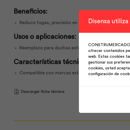
Beneficios:
Disensa utiliza
Reduce fugas, precisión en la mezcla de agua fría y 
Usos o aplicaciones:
CONSTRUMERCADO S.A. 
Reemplazo para duchas estándar que usan cartuch
ofrecer contenidos per
web. Estas cookies ta
Características técnicas:
gestionar sus preferen
cookies, usted acepta 
Compatible con marcas estándar, fácil instalación, 
configuración de cook
Descargar ficha técnica