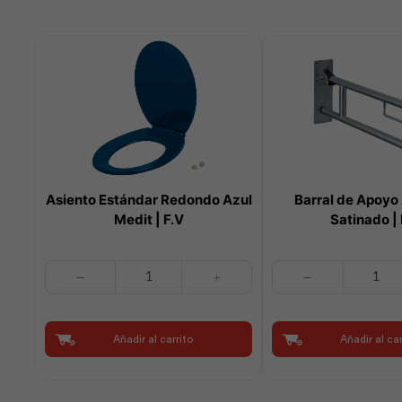
Asiento Estándar Redondo Azul
Barral de Apoyo
Medit | F.V
Satinado | 
Asiento
Barral
Estándar
de
Redondo
Apoyo
Azul
Abatible
Añadir al carrito
Añadir al car
Medit
Satinado
|
|
F.V
F.V
cantidad
cantidad