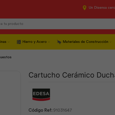
Un Disensa cer
Search
input
inas
Hierro y Acero
Materiales de Construcción
uestos
Cartucho Cerámico Ducha
Código Ref:
91031647