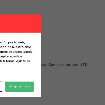
ción por la web,
fico de nuestro sitio
ientes opciones puede
ceptar nuestras
lataforma. Ajuste su
os a partir de rollos o flejes. Cumplen normas: NTE
Aceptar todo