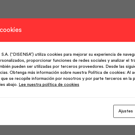
 cookies
istente al desgaste, ofrece resultados consistentes
(“DISENSA”) utiliza cookies para mejorar su experiencia de navega
tas, columnas y usos de metalmecánica en general.
sonalizados, proporcionar funciones de redes sociales y analizar el trá
mbién pueden ser utilizadas por terceros proveedores. Desde las sigu
cias. Obtenga más información sobre nuestra Política de cookies: Al a
que se recopile información por nosotros y por parte terceros en la p
n frío; negros o galvanizados para uso estructural. Fabricad
ies abajo.
Lee nuestra política de cookies
Ajustes