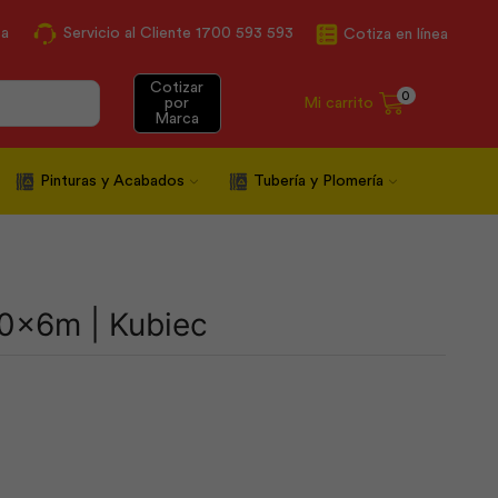
ca
Servicio al Cliente 1700 593 593
Cotiza en línea
Cotizar
0
Mi carrito
por
Marca
Pinturas y Acabados
Tubería y Plomería
0x6m | Kubiec