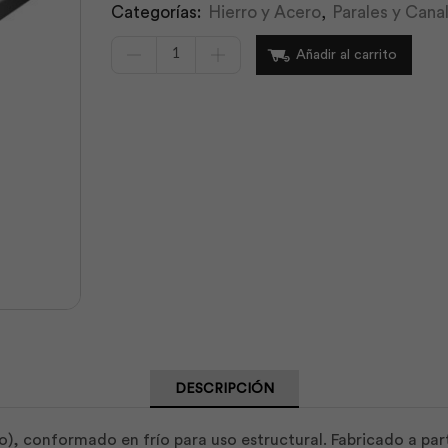
Categorías:
Hierro y Acero
,
Parales y Cana
Canal
Añadir al carrito
Negro
150x50x3.00x6m
|
Kubiec
cantidad
DESCRIPCIÓN
do), conformado en frío para uso estructural. Fabricado a pa