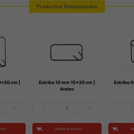
Productos Relacionados
0×30 cm |
Estribo 10 mm 15×30 cm |
Estribo 
Andec
Estribo
Estribo
10
08
mm
mm
15x30
20x20
rito
Añadir al carrito
Añ
cm
cm