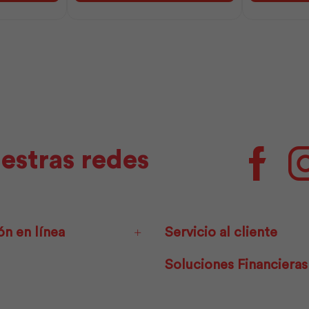
|
|
Andec
Andec
cantidad
cantidad
estras redes
Facebo
ón en línea
Servicio al cliente
Soluciones Financieras