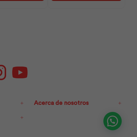
G5
|
Adelca
cantidad
ok
Instagram
Youtube
Acerca de nosotros