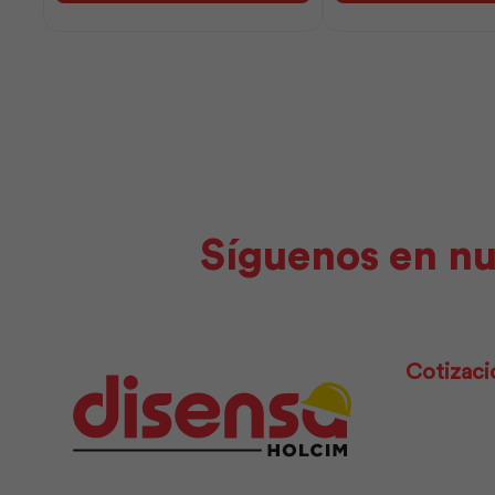
G5
|
|
Andec
Adelca
cantidad
cantidad
Síguenos en nu
Cotizaci