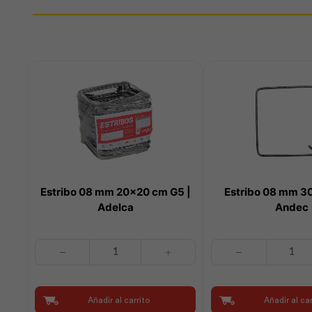
Estribo 08 mm 20×20 cm G5 |
Estribo 08 mm 3
Adelca
Andec
Estribo
Estribo
08
08
mm
mm
20x20
30x30
Añadir al carrito
Añadir al car
cm
cm