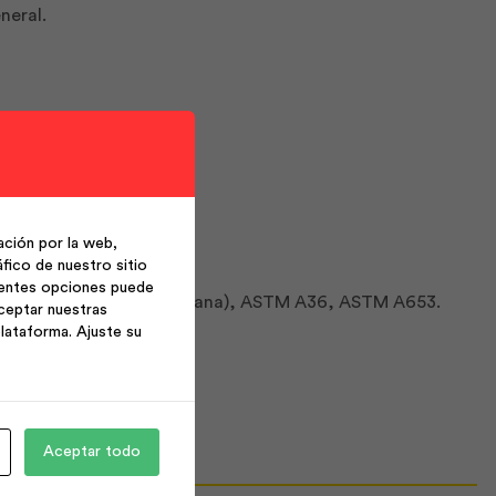
neral.
ción por la web,
fico de nuestro sitio
ientes opciones puede
s: NTE INEN 1623 (Ecuatoriana), ASTM A36, ASTM A653.
ceptar nuestras
lataforma. Ajuste su
Aceptar todo