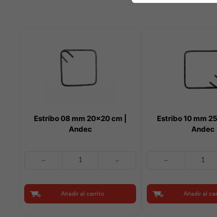
Estribo 08 mm 20×20 cm |
Estribo 10 mm 2
Andec
Andec
Estribo
Estribo
08
10
mm
mm
20x20
25x25
Añadir al carrito
Añadir al car
cm
cm
|
|
Andec
Andec