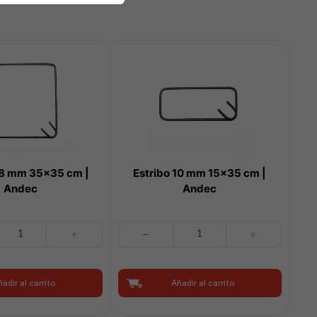
08 mm 35×35 cm |
Estribo 10 mm 15×35 cm |
Andec
Andec
Estribo
10
mm
15x35
adir al carrito
Añadir al carrito
cm
|
Andec