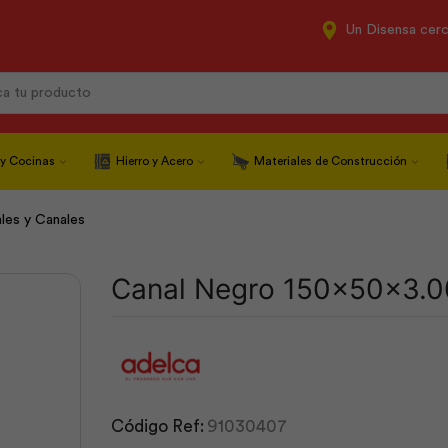
Un Disensa cer
Search
input
 y Cocinas
Hierro y Acero
Materiales de Construcción
ales y Canales
Canal Negro 150x50x3.
Código Ref:
91030407