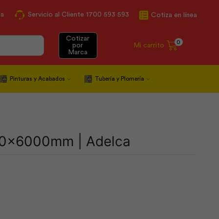
ca
Servicio al Cliente 1700 593 593
Cotiza en línea
Cotizar
0
Mi carrito
por
Marca
Pinturas y Acabados
Tubería y Plomería
00x6000mm | Adelca