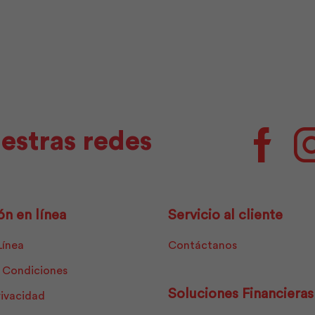
cantidad
cantidad
estras redes
Facebo
ón en línea
Servicio al cliente
Línea
Contáctanos
 Condiciones
Soluciones Financieras
rivacidad