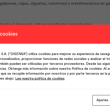
galpones, vigas, viguetas, columnas) y metalmecánica en ge
istente al desgaste, ofrece resultados consistentes
 cookies
tas, columnas y usos de metalmecánica en general.
(“DISENSA”) utiliza cookies para mejorar su experiencia de navega
sonalizados, proporcionar funciones de redes sociales y analizar el trá
mbién pueden ser utilizadas por terceros proveedores. Desde las sigu
alvanizados, Fabricados a partir de rollos o flejes. Norma
cias. Obtenga más información sobre nuestra Política de cookies: Al a
que se recopile información por nosotros y por parte terceros en la p
ies abajo.
Lee nuestra política de cookies
Ajustes
Productos Relacionados