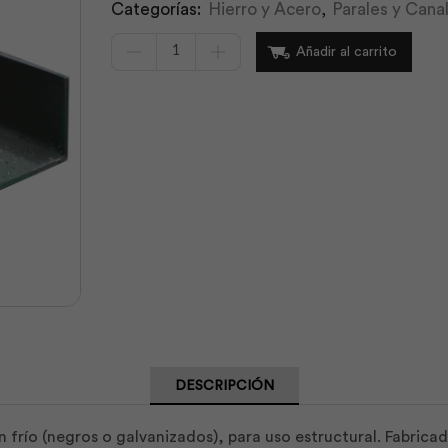
Categorías:
Hierro y Acero
,
Parales y Cana
Canal
Añadir al carrito
Negro
150x50x3.00x6000mm
|
Adelca
cantidad
DESCRIPCIÓN
 frío (negros o galvanizados), para uso estructural. Fabrica