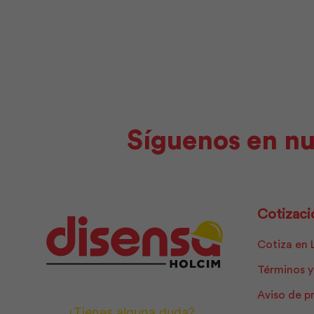
cantidad
cantidad
Síguenos en nu
Cotizaci
Cotiza en 
Términos y
Aviso de p
¿Tienes alguna duda?