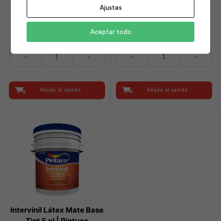
Ajustes
Espátula 6 en 1 Multiuso |
Intervinil Látex Mate
Best Value
Marfil 5 gl | Pintuco
Aceptar todo
Espátula
Intervinil
6
Látex
en
Mate
1
Marfil
Multiuso
5
Añadir al carrito
Añadir al carrito
|
gl
Best
|
Value
Pintuco
cantidad
cantidad
Intervinil Látex Mate Base
Tint 5 gl | Pintuco