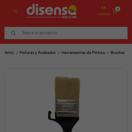
Mi
0
carrito
Search
input
/
/
/
Inicio
Pinturas y Acabados
Herramientas de Pintura
Brochas