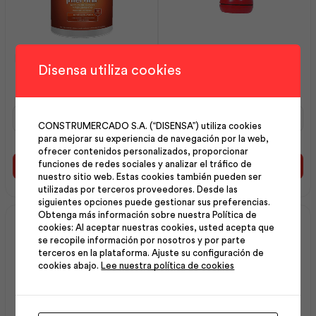
Intervinil Látex Mate Base
Espátula 1″ Mango
Disensa utiliza cookies
Pastel 5 gl | Pintuco
Plástico | Best Value
Intervinil
Espátula
Látex
1"
CONSTRUMERCADO S.A. (“DISENSA”) utiliza cookies
Mate
Mango
para mejorar su experiencia de navegación por la web,
Base
Plástico
ofrecer contenidos personalizados, proporcionar
funciones de redes sociales y analizar el tráfico de
Pastel
|
Añadir al carrito
Añadir al carrito
nuestro sitio web. Estas cookies también pueden ser
5
Best
utilizadas por terceros proveedores. Desde las
gl
Value
siguientes opciones puede gestionar sus preferencias.
|
cantidad
Obtenga más información sobre nuestra Política de
Pintuco
cookies: Al aceptar nuestras cookies, usted acepta que
cantidad
se recopile información por nosotros y por parte
terceros en la plataforma. Ajuste su configuración de
cookies abajo.
Lee nuestra política de cookies