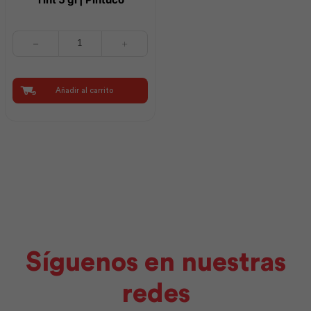
Intervinil
Látex
Mate
Base
Tint
Añadir al carrito
5
gl
|
Pintuco
cantidad
Síguenos en nuestras
redes