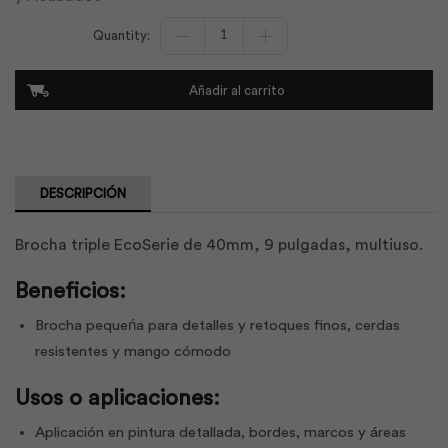
Brocha
Brico
Triple
EcoSerie
Añadir al carrito
40mm
9"
|
Pentrilo
cantidad
DESCRIPCIÓN
Brocha triple EcoSerie de 40mm, 9 pulgadas, multiuso.
Beneficios:
Brocha pequeńa para detalles y retoques finos, cerdas
resistentes y mango cómodo
Usos o aplicaciones:
Aplicación en pintura detallada, bordes, marcos y áreas